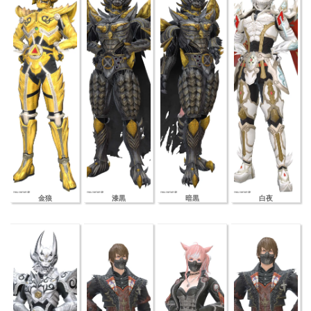
金狼
漆黒
暗黒
白夜