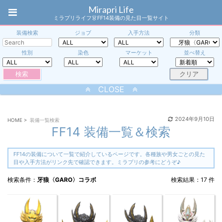
Mirapri Life
ミラプリライフ👗FF14装備の見た目一覧サイト
装備検索
ジョブ
入手方法
分類
性別
染色
マーケット
並べ替え
CLOSE
2024年9月10日
HOME
>
装備一覧検索
FF14 装備一覧＆検索
FF14の装備について一覧で紹介しているページです。各種族や男女ごとの見た
目や入手方法がリンク先で確認できます。ミラプリの参考にどうぞ♪
検索条件：
牙狼〈GARO〉コラボ
検索結果：17 件