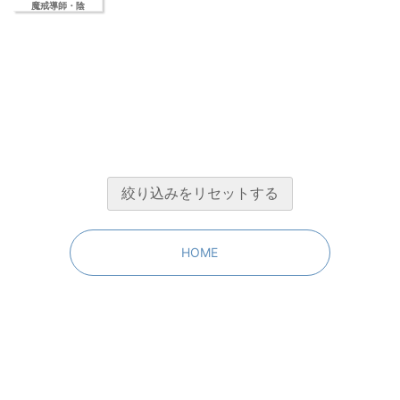
魔戒導師・陰
HOME