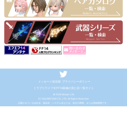
メッセージ送信箱
プライバシーポリシー
ミラプリライフ👗FF14装備の見た目一覧サイト
© 2026 Mirapri Life
(C) SQUARE ENIX CO., LTD. All Rights Reserved.
記載されている会社名・製品名・システム名などは、各社の商標、または登録商標です。