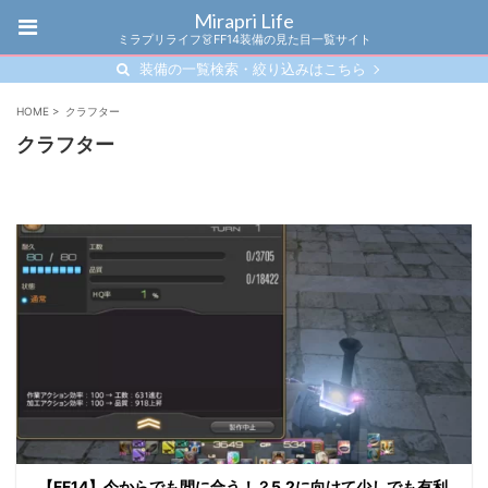
Mirapri Life
ミラプリライフ👗FF14装備の見た目一覧サイト
装備の一覧検索・絞り込みはこちら
HOME
>
クラフター
クラフター
【FF14】今からでも間に合う！？5.2に向けて少しでも有利