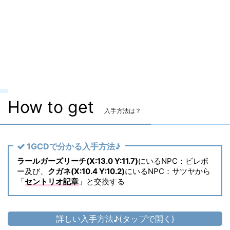
マーケット取引
✖
染色
〇
ヴィエラ頭防具
✖
主な入手方法
トークン
How to get
入手方法は？
1GCDで分かる入手方法♪
ラールガーズリーチ(X:13.0 Y:11.7)
にいるNPC：ビレボ
ー及び、
クガネ(X:10.4 Y:10.2)
にいるNPC：サツヤから
「
セントリオ記章
」と交換する
詳しい入手方法♪(タップで開く)