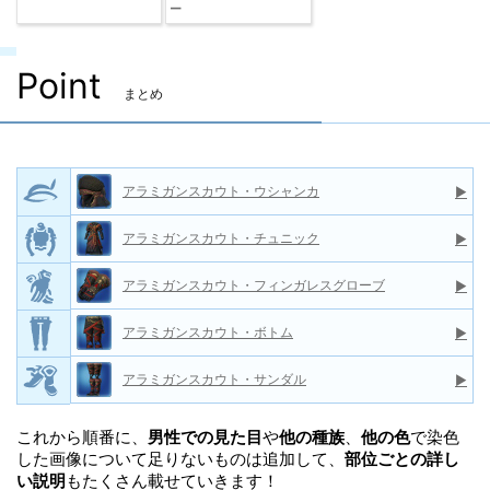
ー
Point
まとめ
アラミガンスカウト・ウシャンカ
▶
アラミガンスカウト・チュニック
▶
アラミガンスカウト・フィンガレスグローブ
▶
アラミガンスカウト・ボトム
▶
アラミガンスカウト・サンダル
▶
これから順番に、
男性での見た目
や
他の種族
、
他の色
で染色
した画像について足りないものは追加して、
部位ごとの詳し
い説明
もたくさん載せていきます！