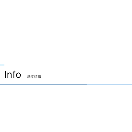
Info
基本情報
装備可能ジョブ
忍者
ヴァイパー
装備可能レベル
Lv.70 ～
ITEMレベル
310