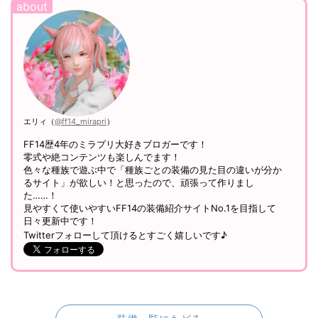
エリィ（
@ff14_mirapri
）
FF14歴4年のミラプリ大好きブロガーです！
零式や絶コンテンツも楽しんでます！
色々な種族で遊ぶ中で「種族ごとの装備の見た目の違いが分か
るサイト」が欲しい！と思ったので、頑張って作りまし
た……！
見やすくて使いやすいFF14の装備紹介サイトNo.1を目指して
日々更新中です！
Twitterフォローして頂けるとすごく嬉しいです♪