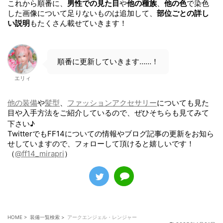
これから順番に、
男性での見た目
や
他の種族
、
他の色
で染色
した画像について足りないものは追加して、
部位ごとの詳し
い説明
もたくさん載せていきます！
順番に更新していきます……！
エリィ
他の装備
や
髪型
、
ファッションアクセサリー
についても見た
目や入手方法をご紹介しているので、ぜひそちらも見てみて
下さい♪
TwitterでもFF14についての情報やブログ記事の更新をお知ら
せしていますので、フォローして頂けると嬉しいです！
（
@ff14_mirapri
）
HOME
>
装備一覧検索
>
アークエンジェル・レンジャー