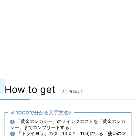
ITEMレベル
720
マーケット取引
✖
染色
〇
ヴィエラ頭防具
〇
主な入手方法
アライアンスレイド
コンテンツ
ジュノ：ザ・ファーストウォーク
How to get
入手方法は？
1GCDで分かる入手方法♪
「黄金のレガシー」のメインクエストを「黄金のレガ
1
シー」までコンプリートする。
「
トライヨラ
」の(X：13.0 Y：11.6)にいる「
使いのフ
2