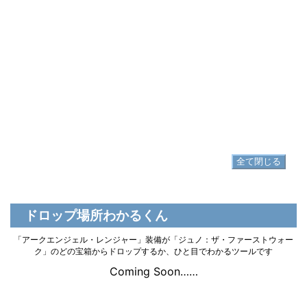
レイス
▷
アークエンジェル・レンジャーヴァンブレイス の入手方法
脚防具
▷
アークエンジェル・レンジャーポレイン
▷
アークエンジェル・レンジャーポレイン の入手方法
足防具
▷
アークエンジェル・レンジャーサバトン
▷
アークエンジェル・レンジャーサバトン の入手方法
全て閉じる
ドロップ場所わかるくん
「アークエンジェル・レンジャー」装備が「ジュノ：ザ・ファーストウォー
ク」のどの宝箱からドロップするか、ひと目でわかるツールです
Coming Soon……