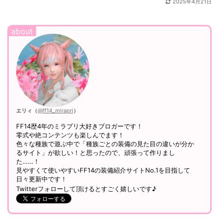
2025年4月21日
エリィ（
@ff14_mirapri
）
FF14歴4年のミラプリ大好きブロガーです！
零式や絶コンテンツも楽しんでます！
色々な種族で遊ぶ中で「種族ごとの装備の見た目の違いが分か
るサイト」が欲しい！と思ったので、頑張って作りまし
た……！
見やすくて使いやすいFF14の装備紹介サイトNo.1を目指して
日々更新中です！
Twitterフォローして頂けるとすごく嬉しいです♪