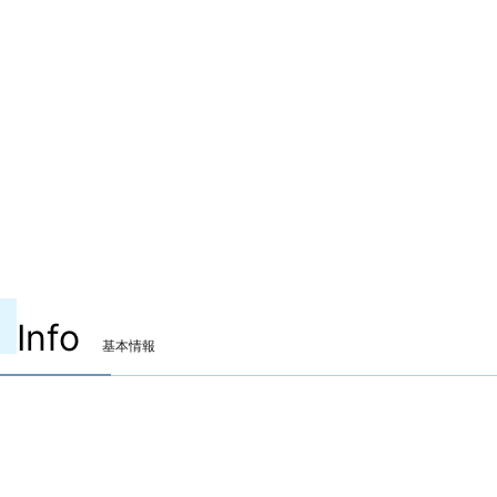
Info
基本情報
装備可能ジョブ
吟遊詩人
機工士
踊り子
装備可能レベル
Lv.100 ～