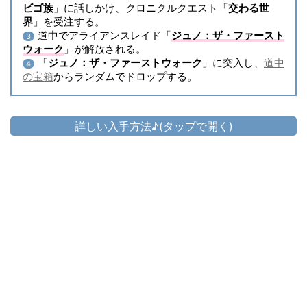
ビゴ族
」に話しかけ、クロニクルクエスト「
交わる世
界
」を受注する。
道中でアライアンスレイド「
ジュノ：ザ・ファースト
3
ウォーク
」が解放される。
「
ジュノ：ザ・ファーストウォーク
」に突入し、
道中
4
の宝箱
からランダムでドロップする。
詳しい入手方法♪(タップで開く)
頭防具
アークエンジェル・レンジャーサークレ
▷
ット
▷
アークエンジェル・レンジャーサークレット の入手方法
胴防具
アークエンジェル・レンジャーコースリ
▷
ット
▷
アークエンジェル・レンジャーコースリット の入手方法
手防具
アークエンジェル・レンジャーヴァンブ
▷