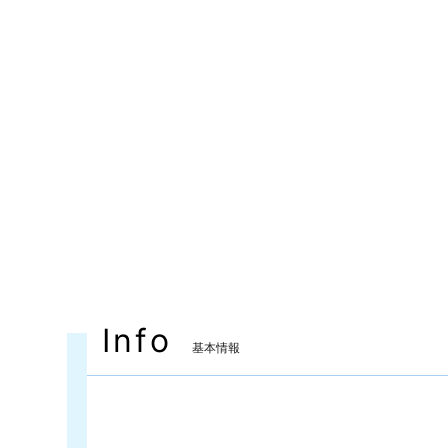
Info
基本情報
装備可能ジョブ
ナイト
戦士