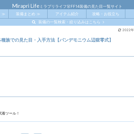
Mirapri Life
ミラプリライフ👗FF14装備の見た目一覧サイト
 ≫
装備まとめ ≫
アイテム紹介
攻略・お役立ち
装備の一覧検索・絞り込みはこちら
2022
各種族での見た目・入手方法【パンデモニウム辺獄零式】
試着ツール！