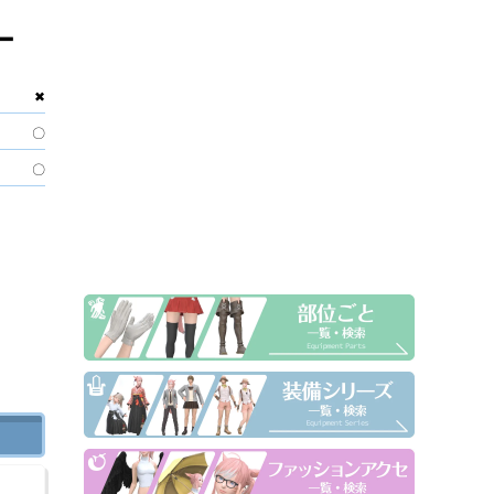
ー
✖
〇
〇