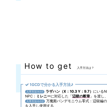
装備可能レベル
Lv.90 ～
マーケット取引
✖
主な入手方法
零式
備考
なし
How to get
入手方法は？
1GCDで分かる入手方法♪
ラザハン（X：10.3 Y：9.7）
にいるN
入手方法その1
NPC：
ミレニー
に対応した「
辺獄の断章
」を渡し
万魔殿パンデモニウム零式：辺獄編の
入手方法その2
を入手し使用する