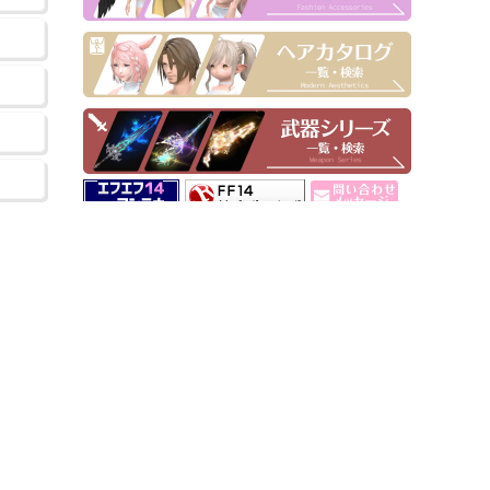
▶ Pick Up！