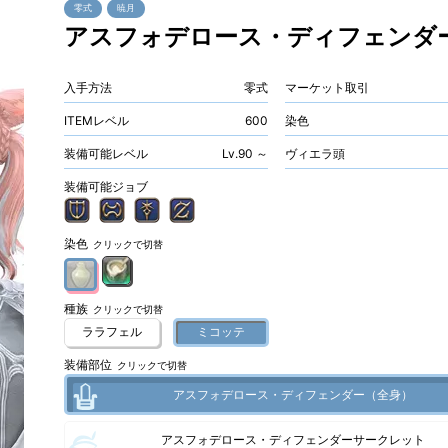
零式
暁月
アスフォデロース・ディフェンダ
入手方法
零式
マーケット取引
ITEMレベル
600
染色
装備可能レベル
Lv.90 ～
ヴィエラ頭
装備可能ジョブ
染色
クリックで切替
種族
クリックで切替
ララフェル
ミコッテ
装備部位
クリックで切替
アスフォデロース・ディフェンダー（全身）
アスフォデロース・ディフェンダーサークレット