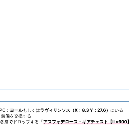
ITEMレベル
600
染色
〇
ヴィエラ頭防具
〇
コンテンツ
PC：
ヨール
もしくは
ラヴィリンソス（X：8.3 Y：27.6）
にいる
、装備を交換する
各層でドロップする「
アスフォデロース・ギアチェスト【ILv600