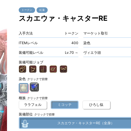
トークン
紅蓮
スカエウァ・キャスターRE
入手方法
トークン
マーケット取引
ITEMレベル
400
染色
装備可能レベル
Lv.70 ～
ヴィエラ頭
装備可能ジョブ
染色
クリックで切替
種族
クリックで切替
ララフェル
ミコッテ
ひろし似
装備部位
クリックで切替
スカエウァ・キャスターRE（全身）