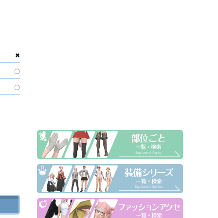
✖
〇
〇