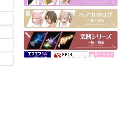
▶ Pick Up！