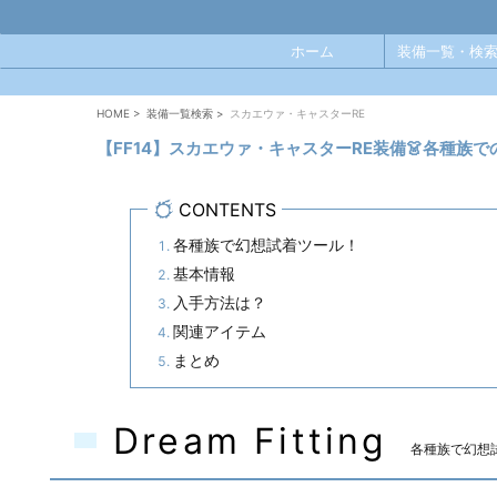
ホーム
装備一覧・検索
HOME
>
装備一覧検索
>
スカエウァ・キャスターRE
【FF14】スカエウァ・キャスターRE装備👗各種族
CONTENTS
各種族で幻想試着ツール！
基本情報
入手方法は？
関連アイテム
まとめ
Dream Fitting
各種族で幻想