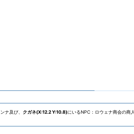
赤魔道士
ピクトマンサー
青魔道士
ITEMレベル
400
染色
〇
ヴィエラ頭防具
〇
エンナ及び、
クガネ(X:12.2 Y:10.8)
にいるNPC：ロウェナ商会の商