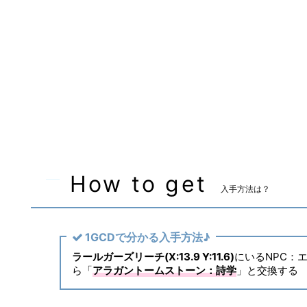
装備可能ジョブ
黒魔道士
召喚士
装備可能レベル
Lv.70 ～
マーケット取引
✖
主な入手方法
トークン
How to get
入手方法は？
1GCDで分かる入手方法♪
ラールガーズリーチ(X:13.9 Y:11.6)
にいるNPC：
ら「
アラガントームストーン：詩学
」と交換する