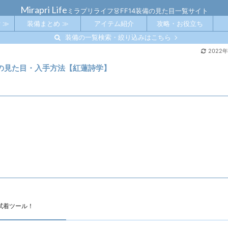
Mirapri Life
ミラプリライフ👗FF14装備の見た目一覧サイト
 ≫
装備まとめ ≫
アイテム紹介
攻略・お役立ち
装備の一覧検索・絞り込みはこちら
2022
での見た目・入手方法【紅蓮詩学】
試着ツール！