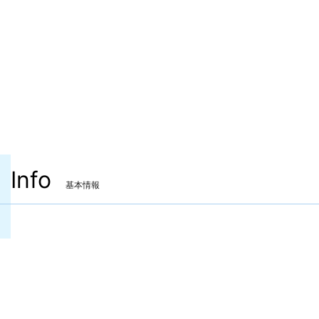
Info
基本情報
装備可能ジョブ
黒魔道士
召喚士
赤魔道士
ピクトマンサー
青魔道士
装備可能レベル
Lv.100 ～