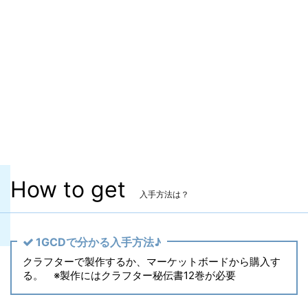
ITEMレベル
770
マーケット取引
〇
染色
〇
ヴィエラ頭防具
〇
主な入手方法
クラフター製作
製作レベル
Lv.
How to get
入手方法は？
1GCDで分かる入手方法♪
クラフターで製作するか、マーケットボードから購入す
る。 ※製作にはクラフター秘伝書12巻が必要