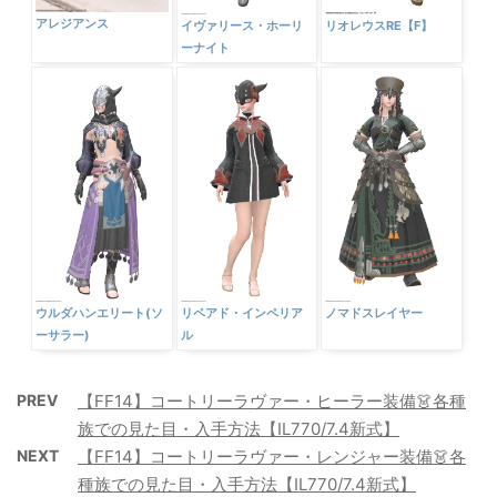
アレジアンス
イヴァリース・ホーリ
リオレウスRE【F】
ーナイト
ウルダハンエリート(ソ
リペアド・インペリア
ノマドスレイヤー
ーサラー)
ル
PREV
【FF14】コートリーラヴァー・ヒーラー装備👗各種
族での見た目・入手方法【IL770/7.4新式】
NEXT
【FF14】コートリーラヴァー・レンジャー装備👗各
種族での見た目・入手方法【IL770/7.4新式】