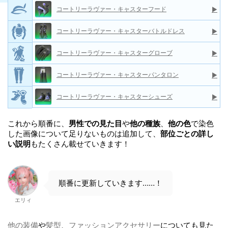
コートリーラヴァー・キャスターフード
▶
コートリーラヴァー・キャスターバトルドレス
▶
コートリーラヴァー・キャスターグローブ
▶
コートリーラヴァー・キャスターパンタロン
▶
コートリーラヴァー・キャスターシューズ
▶
これから順番に、
男性での見た目
や
他の種族
、
他の色
で染色
した画像について足りないものは追加して、
部位ごとの詳し
い説明
もたくさん載せていきます！
順番に更新していきます……！
エリィ
他の装備
や
髪型
、
ファッションアクセサリー
についても見た