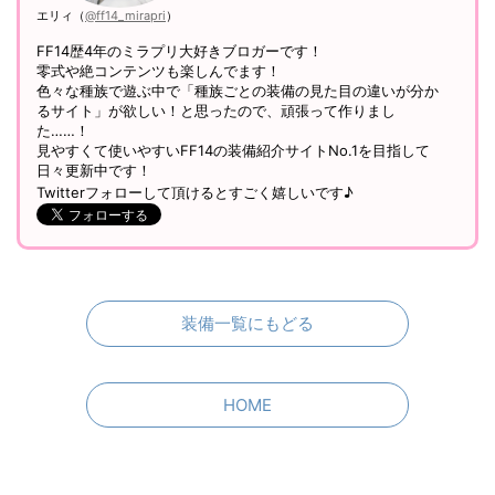
エリィ（
@ff14_mirapri
）
FF14歴4年のミラプリ大好きブロガーです！
零式や絶コンテンツも楽しんでます！
色々な種族で遊ぶ中で「種族ごとの装備の見た目の違いが分か
るサイト」が欲しい！と思ったので、頑張って作りまし
た……！
見やすくて使いやすいFF14の装備紹介サイトNo.1を目指して
日々更新中です！
Twitterフォローして頂けるとすごく嬉しいです♪
装備一覧にもどる
HOME