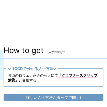
マーケット取引
〇
染色
〇
ヴィエラ頭防具
〇
主な入手方法
スクリップ
How to get
入手方法は？
1GCDで分かる入手方法♪
各街のロウェナ商会の商人にて
「クラフタースクリップ:
紫貨」
と交換する
詳しい入手方法♪(タップで開く)