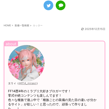
HOME
>
装備一覧検索
>
カッター
2025年12月15日
エリィ（
@ff14_mirapri
）
FF14歴4年のミラプリ大好きブロガーです！
零式や絶コンテンツも楽しんでます！
色々な種族で遊ぶ中で「種族ごとの装備の見た目の違いが分か
るサイト」が欲しい！と思ったので、頑張って作りまし
た……！