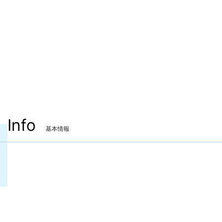
Info
基本情報
装備可能ジョブ
園芸師
装備可能レベル
Lv.50 ～
ITEMレベル
55