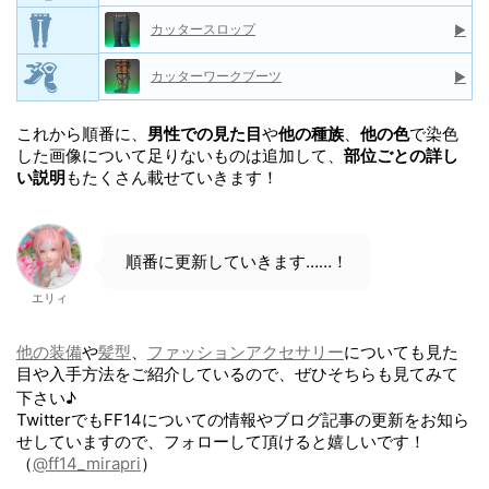
カッタースロップ
▶
カッターワークブーツ
▶
これから順番に、
男性での見た目
や
他の種族
、
他の色
で染色
した画像について足りないものは追加して、
部位ごとの詳し
い説明
もたくさん載せていきます！
順番に更新していきます……！
エリィ
他の装備
や
髪型
、
ファッションアクセサリー
についても見た
目や入手方法をご紹介しているので、ぜひそちらも見てみて
下さい♪
TwitterでもFF14についての情報やブログ記事の更新をお知ら
せしていますので、フォローして頂けると嬉しいです！
（
@ff14_mirapri
）