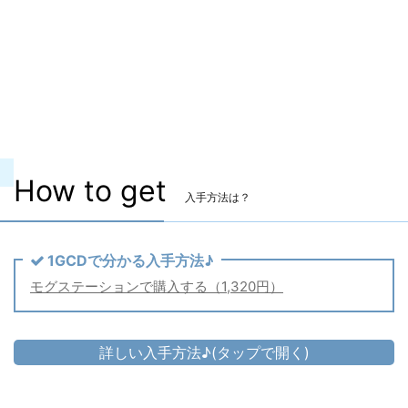
主な入手方法
モグステーション
価格
1,320円（税込） 【セット価格】
備考
男性専用の装備です。
どんな装備？
事件屋の一流紳士である「ヒルディブラン
ド」を模したコスチュームセットです。
How to get
入手方法は？
1GCDで分かる入手方法♪
モグステーションで購入する（1,320円）
詳しい入手方法♪(タップで開く)
頭防具
▷