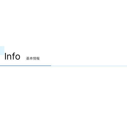
Info
基本情報
装備可能ジョブ
ナイト
戦士
暗黒騎士
ガンブレイカー
白魔道士
学者
占星術師
賢者
モンク
竜騎士
忍者
侍
リーパー
ヴァイパー