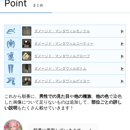
Point
まとめ
ダメージド・マンダヴィルモノクル
▶
ダメージド・マンダヴィルコーティー
▶
ダメージド・マンダヴィルグローブ
▶
ダメージド・マンダヴィルボトム
▶
ダメージド・マンダヴィルゲイター
▶
これから順番に、
男性での見た目
や
他の種族
、
他の色
で染色
した画像について足りないものは追加して、
部位ごとの詳し
い説明
もたくさん載せていきます！