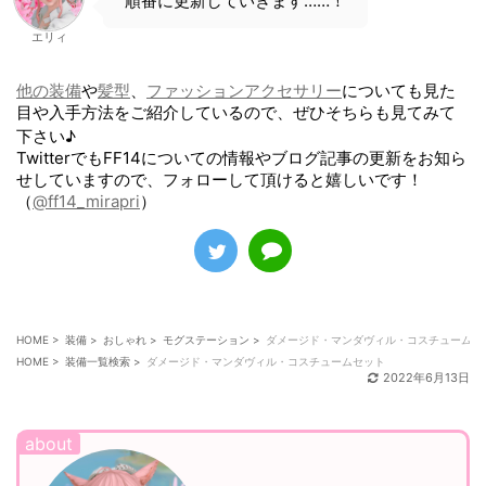
順番に更新していきます……！
エリィ
他の装備
や
髪型
、
ファッションアクセサリー
についても見た
目や入手方法をご紹介しているので、ぜひそちらも見てみて
下さい♪
TwitterでもFF14についての情報やブログ記事の更新をお知ら
せしていますので、フォローして頂けると嬉しいです！
（
@ff14_mirapri
）
HOME
>
装備
>
おしゃれ
>
モグステーション
>
ダメージド・マンダヴィル・コスチュームセ
HOME
>
装備一覧検索
>
ダメージド・マンダヴィル・コスチュームセット
2022年6月13日