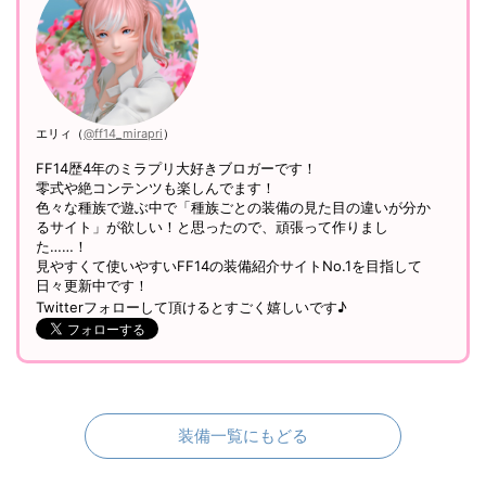
エリィ（
@ff14_mirapri
）
FF14歴4年のミラプリ大好きブロガーです！
零式や絶コンテンツも楽しんでます！
色々な種族で遊ぶ中で「種族ごとの装備の見た目の違いが分か
るサイト」が欲しい！と思ったので、頑張って作りまし
た……！
見やすくて使いやすいFF14の装備紹介サイトNo.1を目指して
日々更新中です！
Twitterフォローして頂けるとすごく嬉しいです♪
装備一覧にもどる