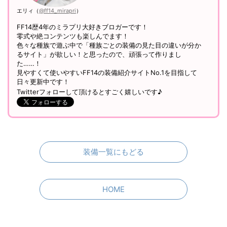
エリィ（
@ff14_mirapri
）
FF14歴4年のミラプリ大好きブロガーです！
零式や絶コンテンツも楽しんでます！
色々な種族で遊ぶ中で「種族ごとの装備の見た目の違いが分か
るサイト」が欲しい！と思ったので、頑張って作りまし
た……！
見やすくて使いやすいFF14の装備紹介サイトNo.1を目指して
日々更新中です！
Twitterフォローして頂けるとすごく嬉しいです♪
装備一覧にもどる
HOME