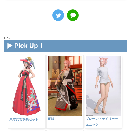
-
▶ Pick Up！
夜鶴
プレーン・デイリーチ
東方女官衣装セット
ュニック