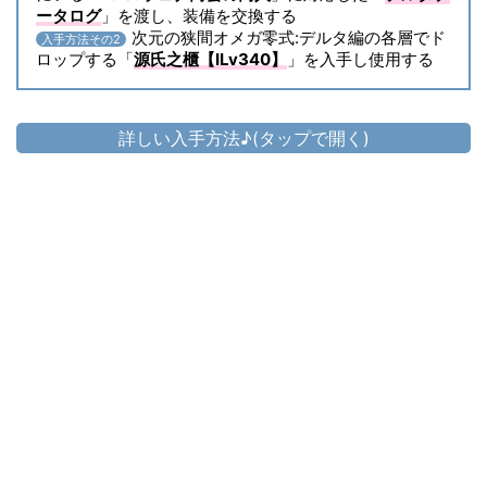
ータログ
」を渡し、装備を交換する
次元の狭間オメガ零式:デルタ編の各層でド
入手方法その2
ロップする「
源氏之櫃【ILv340】
」を入手し使用する
詳しい入手方法♪(タップで開く)
頭防具
▷
源氏之兜【槍士】
▷
源氏之兜【槍士】 の入手方法
胴防具
▷
源氏之陣羽織【槍士】
▷
源氏之陣羽織【槍士】 の入手方法
手防具
▷
源氏之篭手【槍士】
▷
源氏之篭手【槍士】 の入手方法
脚防具
▷
源氏之筒袴【槍士】