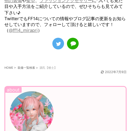
他の装備
や
髪型
、
ファッションアクセサリー
についても見た
目や入手方法をご紹介しているので、ぜひそちらも見てみて
下さい♪
TwitterでもFF14についての情報やブログ記事の更新をお知ら
せしていますので、フォローして頂けると嬉しいです！
（
@ff14_mirapri
）
HOME
>
装備一覧検索
>
源氏【槍士】
2022年7月9日