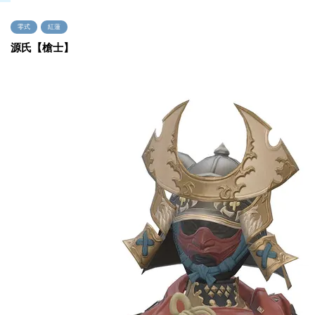
零式
紅蓮
源氏【槍士】