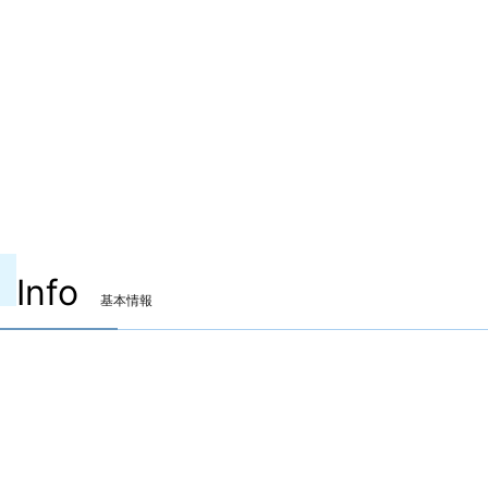
Info
基本情報
装備可能ジョブ
竜騎士
リーパー
装備可能レベル
Lv.70 ～
ITEMレベル
340