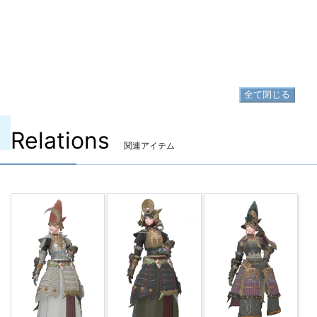
▷
源氏之筒袴【槍士】 の入手方法
足防具
▷
源氏之脛当【槍士】
▷
源氏之脛当【槍士】 の入手方法
全て閉じる
Relations
関連アイテム