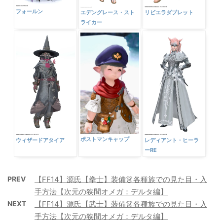
フォールン
エデングレース・スト
リビエラダブレット
ライカー
ポストマンキャップ
ウィザードアタイア
レディアント・ヒーラ
ーRE
PREV
【FF14】源氏【拳士】装備👗各種族での見た目・入
手方法【次元の狭間オメガ：デルタ編】
NEXT
【FF14】源氏【武士】装備👗各種族での見た目・入
手方法【次元の狭間オメガ：デルタ編】