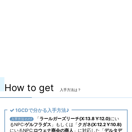
マーケット取引
✖
染色
〇
ヴィエラ頭防具
✖
主な入手方法
零式
コンテンツ
備考
なし
How to get
入手方法は？
1GCDで分かる入手方法♪
「
ラールガーズリーチ(X:13.8 Y:12.0)
にい
入手方法その1
るNPC:
ゲルフラダス
」もしくは「
クガネ(X:12.2 Y:10.8)
にいるNPC:
ロウェナ商会の商人
」に対応した「
デルタデ