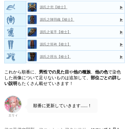
源氏之兜【槍士】
▶
源氏之陣羽織【槍士】
▶
源氏之篭手【槍士】
▶
源氏之筒袴【槍士】
▶
源氏之脛当【槍士】
▶
これから順番に、
男性での見た目
や
他の種族
、
他の色
で染色
した画像について足りないものは追加して、
部位ごとの詳し
い説明
もたくさん載せていきます！
順番に更新していきます……！
エリィ