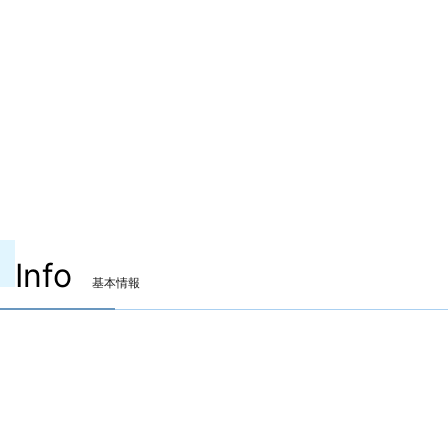
Info
基本情報
装備可能ジョブ
黒魔道士
召喚士
赤魔道士
ピクトマンサー
青魔道士
装備可能レベル
Lv.70 ～