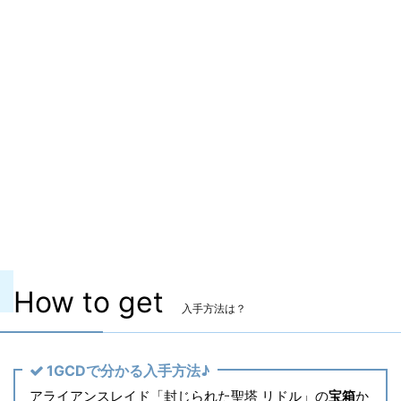
ITEMレベル
360
マーケット取引
✖
染色
✖
ヴィエラ頭防具
〇
主な入手方法
アライアンスレイド
コンテンツ
封じられた聖塔 リドルアナ
備考
なし
How to get
入手方法は？
1GCDで分かる入手方法♪
アライアンスレイド「封じられた聖塔 リドル」の
宝箱
か