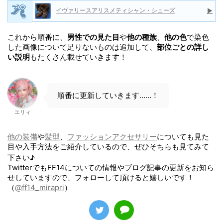
イヴァリースアリスメティシャン・シューズ
▶
これから順番に、
男性での見た目
や
他の種族
、
他の色
で染色
した画像について足りないものは追加して、
部位ごとの詳し
い説明
もたくさん載せていきます！
順番に更新していきます……！
エリィ
他の装備
や
髪型
、
ファッションアクセサリー
についても見た
目や入手方法をご紹介しているので、ぜひそちらも見てみて
下さい♪
TwitterでもFF14についての情報やブログ記事の更新をお知ら
せしていますので、フォローして頂けると嬉しいです！
（
@ff14_mirapri
）