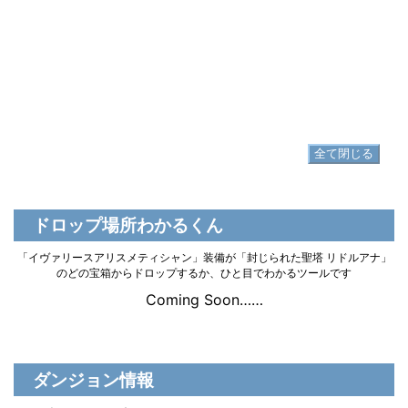
ム
▷
イヴァリースアリスメティシャン・ボトム の入手方法
足防具
イヴァリースアリスメティシャン・シュ
▷
ーズ
▷
イヴァリースアリスメティシャン・シューズ の入手方法
全て閉じる
ドロップ場所わかるくん
「イヴァリースアリスメティシャン」装備が「封じられた聖塔 リドルアナ」
のどの宝箱からドロップするか、ひと目でわかるツールです
Coming Soon……
ダンジョン情報