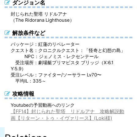
ダンジョン名
封じられた聖塔 リドルアナ
（The Ridorana Lighthouse）
解放条件など
パッケージ：紅蓮のリベレーター
クエスト名：クロニクルクエスト：「怪奇と幻想の島」
NPC：ジェノミス・レクセンテール
受注場所：劇場艇プリマビスタ ブリッジ（X:6.1
Y:5.9）
受注レベル：ファイター/ソーサラー Lv70〜
平均IL：335～
攻略情報
Youtubeの予習動画へのリンク
【FF14】封じられた聖塔 リドルアナ 攻略解説動
画【リターン・トゥ・イヴァリース】(Loki様)