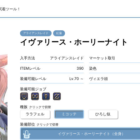
試着ツール！
アライアンスレイド
紅蓮
イヴァリース・ホーリーナイト
入手方法
アライアンスレイド
マーケット取引
ITEMレベル
390
染色
装備可能レベル
Lv.70 ～
ヴィエラ頭
装備可能ジョブ
種族
クリックで切替
ララフェル
ミコッテ
ひろし似
装備部位
クリックで切替
イヴァリース・ホーリーナイト（全身）