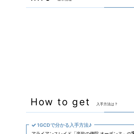
装備可能ジョブ
ナイト
戦士
装備可能レベル
Lv.70 ～
マーケット取引
✖
主な入手方法
アライアンスレイド
How to get
入手方法は？
1GCDで分かる入手方法♪
アライアンスレイド「楽欲の僧院 オーボンヌ」の