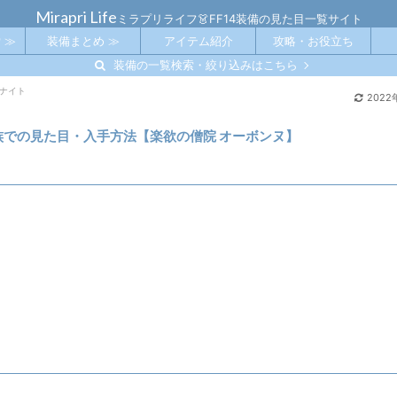
Mirapri Life
ミラプリライフ👗FF14装備の見た目一覧サイト
 ≫
装備まとめ ≫
アイテム紹介
攻略・お役立ち
装備の一覧検索・絞り込みはこちら
ナイト
2022
種族での見た目・入手方法【楽欲の僧院 オーボンヌ】