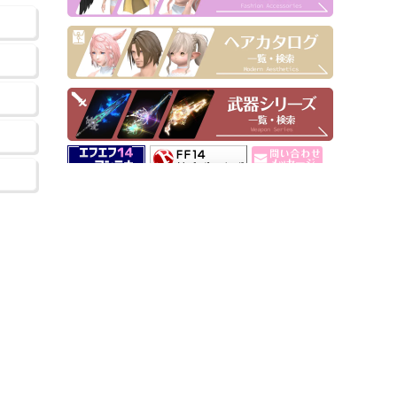
▶ Pick Up！