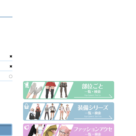
✖
✖
〇