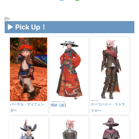
-
▶ Pick Up！
パーラカ・ディフェン
ケーツハリー・ストラ
明珍【劣】
ダー
イカー