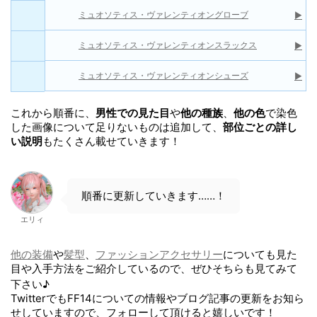
ミュオソティス・ヴァレンティオングローブ
▶
ミュオソティス・ヴァレンティオンスラックス
▶
ミュオソティス・ヴァレンティオンシューズ
▶
これから順番に、
男性での見た目
や
他の種族
、
他の色
で染色
した画像について足りないものは追加して、
部位ごとの詳し
い説明
もたくさん載せていきます！
順番に更新していきます……！
エリィ
他の装備
や
髪型
、
ファッションアクセサリー
についても見た
目や入手方法をご紹介しているので、ぜひそちらも見てみて
下さい♪
TwitterでもFF14についての情報やブログ記事の更新をお知ら
せしていますので、フォローして頂けると嬉しいです！