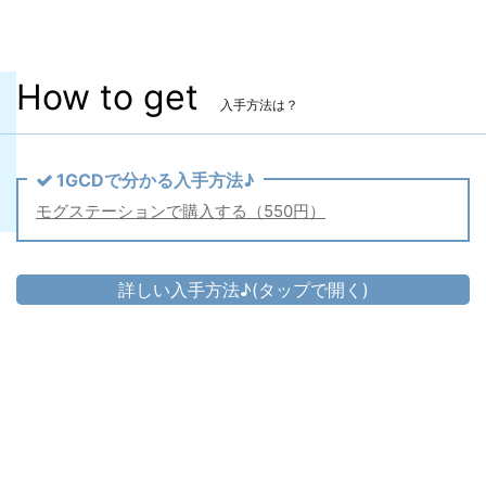
す。
How to get
入手方法は？
1GCDで分かる入手方法♪
モグステーションで購入する（550円）
詳しい入手方法♪(タップで開く)
頭防具
ミュオソティス・ヴァレンティオンハッ
▷
ト
▷
ミュオソティス・ヴァレンティオンハット の入手方法
胴防具
ミュオソティス・ヴァレンティオンベス
▷
ト