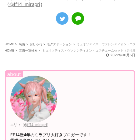
（
@ff14_mirapri
）
HOME
>
装備
>
おしゃれ
>
モグステーション
>
ミュオソティス・ヴァレンティオン・コスチ
HOME
>
装備一覧検索
>
ミュオソティス・ヴァレンティオン・コスチュームセット（男性用）
2022年10月5日
エリィ（
@ff14_mirapri
）
FF14歴4年のミラプリ大好きブロガーです！