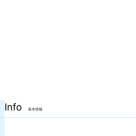
Info
基本情報
装備可能ジョブ
ナイト
戦士
暗黒騎士