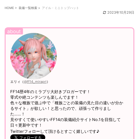
HOME
>
装備一覧検索
>
アイル・ミニトップハット
2023年10月29日
エリィ（
@ff14_mirapri
）
FF14歴4年のミラプリ大好きブロガーです！
零式や絶コンテンツも楽しんでます！
色々な種族で遊ぶ中で「種族ごとの装備の見た目の違いが分か
るサイト」が欲しい！と思ったので、頑張って作りまし
た……！
見やすくて使いやすいFF14の装備紹介サイトNo.1を目指して
日々更新中です！
Twitterフォローして頂けるとすごく嬉しいです♪