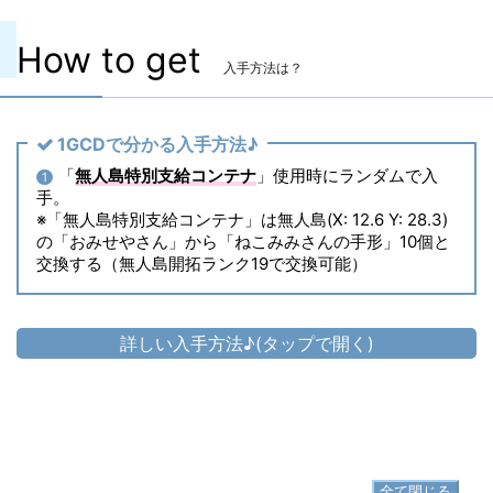
How to get
入手方法は？
1GCDで分かる入手方法♪
「
無人島特別支給コンテナ
」使用時にランダムで入
1
手。
※「無人島特別支給コンテナ」は無人島(X: 12.6 Y: 28.3)
の「おみせやさん」から「ねこみみさんの手形」10個と
交換する（無人島開拓ランク19で交換可能）
詳しい入手方法♪(タップで開く)
頭防具
▷
アイル・ミニトップハット
▷
アイル・ミニトップハット の入手方法
全て閉じる