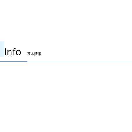
Info
基本情報
装備可能ジョブ
ナイト
戦士
暗黒騎士
ガンブレイカー
白魔道士
学者
占星術師
賢者
モンク
竜騎士
忍者
侍
リーパー
ヴァイパー
吟遊詩人
機工士
踊り子