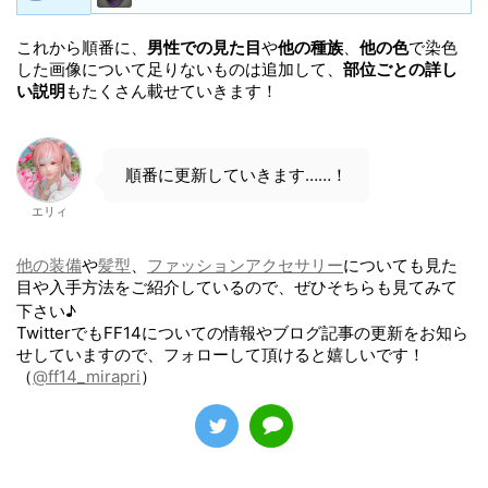
これから順番に、
男性での見た目
や
他の種族
、
他の色
で染色
した画像について足りないものは追加して、
部位ごとの詳し
い説明
もたくさん載せていきます！
順番に更新していきます……！
エリィ
他の装備
や
髪型
、
ファッションアクセサリー
についても見た
目や入手方法をご紹介しているので、ぜひそちらも見てみて
下さい♪
TwitterでもFF14についての情報やブログ記事の更新をお知ら
せしていますので、フォローして頂けると嬉しいです！
（
@ff14_mirapri
）