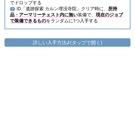
でドロップする
ID「遺跡探索 カルン埋没寺院」クリア時に、
所持
2
品・アーマリーチェスト内に無い
装備で、
現在のジョブ
で装備できるもの
をランダムに1つ入手する
詳しい入手方法♪(タップで開く)
頭防具
▷
カルンサークレット
▷
カルンサークレット の入手方法
胴防具
▷
カルンチェーンメイル
▷
カルンチェーンメイル の入手方法
手防具
▷
カルンヴァンブレイス
▷
カルンヴァンブレイス の入手方法
脚防具
▷