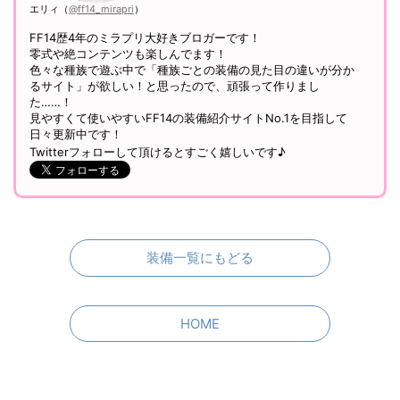
エリィ（
@ff14_mirapri
）
FF14歴4年のミラプリ大好きブロガーです！
零式や絶コンテンツも楽しんでます！
色々な種族で遊ぶ中で「種族ごとの装備の見た目の違いが分か
るサイト」が欲しい！と思ったので、頑張って作りまし
た……！
見やすくて使いやすいFF14の装備紹介サイトNo.1を目指して
日々更新中です！
Twitterフォローして頂けるとすごく嬉しいです♪
装備一覧にもどる
HOME