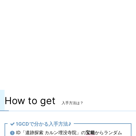
装備可能レベル
Lv.35 ～
ITEMレベル
37
マーケット取引
✖
染色
✖
ヴィエラ頭防具
〇
主な入手方法
ID
コンテンツ
遺跡探索 カルン埋没寺院
How to get
入手方法は？
1GCDで分かる入手方法♪
ID「遺跡探索 カルン埋没寺院」の
宝箱
からランダム
1