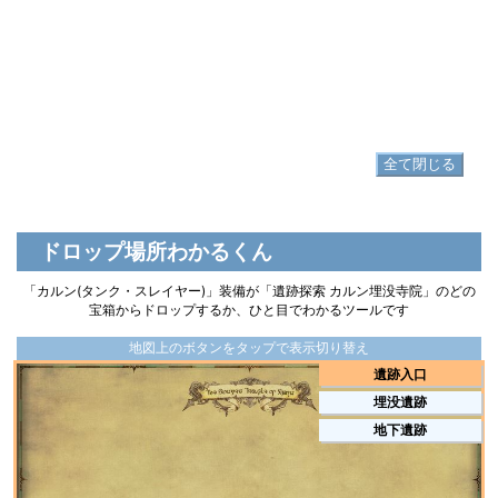
カルンフロントライナーブリーチ
▷
カルンフロントライナーブリーチ の入手方法
足防具
▷
カルンブーツ
▷
カルンブーツ の入手方法
全て閉じる
ドロップ場所わかるくん
「カルン(タンク・スレイヤー)」装備が「遺跡探索 カルン埋没寺院」のどの
宝箱からドロップするか、ひと目でわかるツールです
地図上のボタンをタップで表示切り替え
遺跡入口
埋没遺跡
地下遺跡