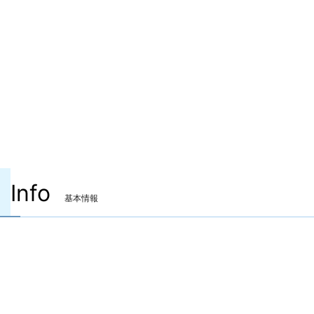
Info
基本情報
装備可能ジョブ
ナイト
戦士
暗黒騎士
ガンブレイカー
竜騎士
リーパー