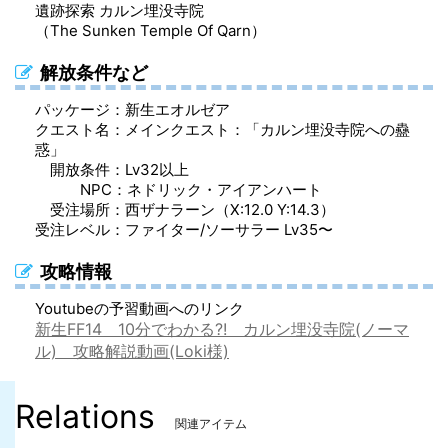
カルンジャックコート（胴防具）
カルンダックビル（足防具）
カルンゴーグル（頭防具）
カルンジャックコート（胴防具）
遺跡探索 カルン埋没寺院
（The Sunken Temple Of Qarn）
カルンファイターブリーチ（脚防具）
カルングローブ（手防具）
カルンファイターブリーチ（脚防具）
解放条件など
カルンカウル（胴防具）
カルンハーフグローブ（手防具）
カルンカウル（胴防具）
パッケージ：新生エオルゼア
カルンソーサラーブリーチ（脚防具）
カルンソーサラーブリーチ（脚防具）
クエスト名：メインクエスト：「カルン埋没寺院への蠱
惑」
開放条件：Lv32以上
NPC：ネドリック・アイアンハート
受注場所：西ザナラーン（X:12.0 Y:14.3）
受注レベル：ファイター/ソーサラー Lv35〜
攻略情報
Youtubeの予習動画へのリンク
新生FF14 10分でわかる?! カルン埋没寺院(ノーマ
ル) 攻略解説動画(Loki様)
Relations
関連アイテム