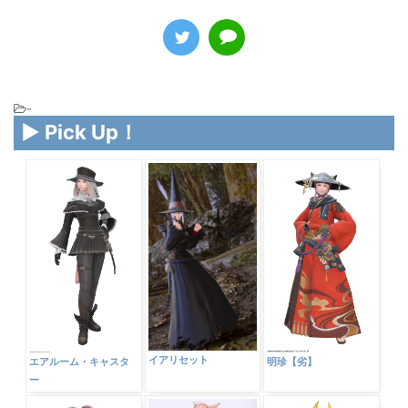
-
▶ Pick Up！
イアリセット
エアルーム・キャスタ
明珍【劣】
ー