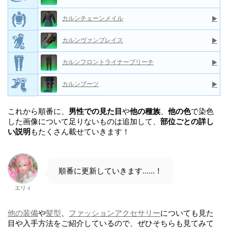
カルンチェーンメイル
▶
カルンヴァンブレイス
▶
カルンフロントライナーブリーチ
▶
カルンブーツ
▶
これから順番に、
男性での見た目
や
他の種族
、
他の色
で染色
した画像について足りないものは追加して、
部位ごとの詳し
い説明
もたくさん載せていきます！
順番に更新していきます……！
エリィ
他の装備
や
髪型
、
ファッションアクセサリー
についても見た
目や入手方法をご紹介しているので、ぜひそちらも見てみて