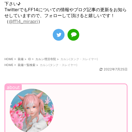
下さい♪
TwitterでもFF14についての情報やブログ記事の更新をお知ら
せしていますので、フォローして頂けると嬉しいです！
（
@ff14_mirapri
）
HOME
>
装備
>
ID
>
カルン埋没寺院
>
カルン(タンク・スレイヤー)
HOME
>
装備一覧検索
>
カルン(タンク・スレイヤー)
2022年7月25日