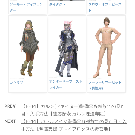
ダイダクト
ゾーモー・ディフェン
クロウ・オブ・ビース
ダー
ト
アンダーキープ・スト
カシミヤ
ソーラーサマーセット
ライカー
（男性用）
PREV
【FF14】カルン(ファイター)装備👗各種族での見た
目・入手方法【遺跡探索 カルン埋没寺院】
NEXT
【FF14】バトルメイジ装備👗各種族での見た目・入
手方法【奪還支援 ブレイフロクスの野営地】