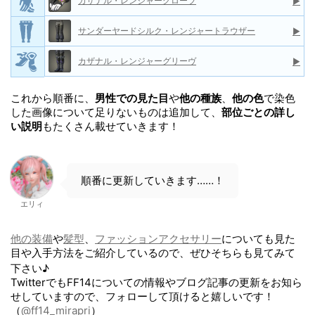
カザナル・レンジャーグローブ
▶
サンダーヤードシルク・レンジャートラウザー
▶
カザナル・レンジャーグリーヴ
▶
これから順番に、
男性での見た目
や
他の種族
、
他の色
で染色
した画像について足りないものは追加して、
部位ごとの詳し
い説明
もたくさん載せていきます！
順番に更新していきます……！
エリィ
他の装備
や
髪型
、
ファッションアクセサリー
についても見た
目や入手方法をご紹介しているので、ぜひそちらも見てみて
下さい♪
TwitterでもFF14についての情報やブログ記事の更新をお知ら
せしていますので、フォローして頂けると嬉しいです！
（
@ff14_mirapri
）