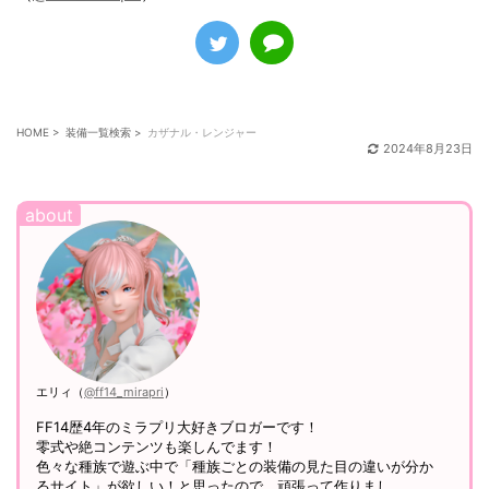
HOME
>
装備一覧検索
>
カザナル・レンジャー
2024年8月23日
エリィ（
@ff14_mirapri
）
FF14歴4年のミラプリ大好きブロガーです！
零式や絶コンテンツも楽しんでます！
色々な種族で遊ぶ中で「種族ごとの装備の見た目の違いが分か
るサイト」が欲しい！と思ったので、頑張って作りまし