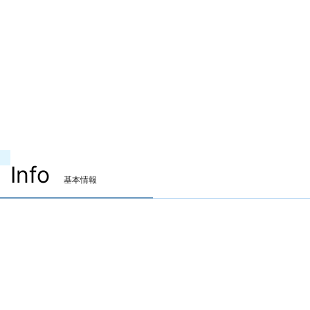
Info
基本情報
装備可能ジョブ
吟遊詩人
機工士
踊り子
装備可能レベル
Lv.98 ～
ITEMレベル
675