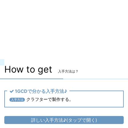
マーケット取引
〇
染色
〇
ヴィエラ頭防具
〇
主な入手方法
クラフター製作
製作レベル
Lv.
How to get
入手方法は？
1GCDで分かる入手方法♪
クラフターで製作する。
入手方法
詳しい入手方法♪(タップで開く)