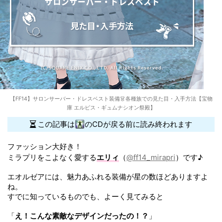
【FF14】サロンサーバー・ドレスベスト装備👗各種族での見た目・入手方法【宝物
庫 エルピス・ギュムナシオン祭殿】
この記事は
のCDが戻る前に読み終われます
ファッション大好き！
ミラプリをこよなく愛する
エリィ
（
@ff14_mirapri
）です♪
エオルゼアには、魅力あふれる装備が星の数ほどありますよ
ね。
すでに知っているものでも、よーく見てみると
「
え！こんな素敵なデザインだったの！？
」