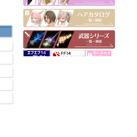
▶ Pick Up！