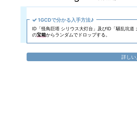
1GCDで分かる入手方法♪
ID「怪鳥巨塔 シリウス大灯台」及びID「騒乱坑道 カッ
の
宝箱
からランダムでドロップする。
詳しい
頭防具
▷
トクソテスバンダナ
▷
胴防具
▷
トクソテスチュニック
▷
手防具
▷
トクソテスブレーサー
▷