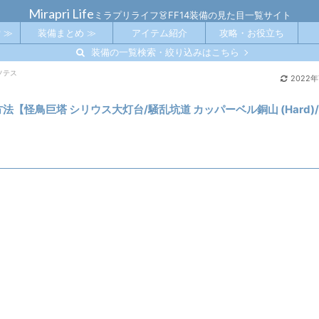
Mirapri Life
ミラプリライフ👗FF14装備の見た目一覧サイト
 ≫
装備まとめ ≫
アイテム紹介
攻略・お役立ち
装備の一覧検索・絞り込みはこちら
ソテス
2022
法【怪鳥巨塔 シリウス大灯台/騒乱坑道 カッパーベル銅山 (Hard)