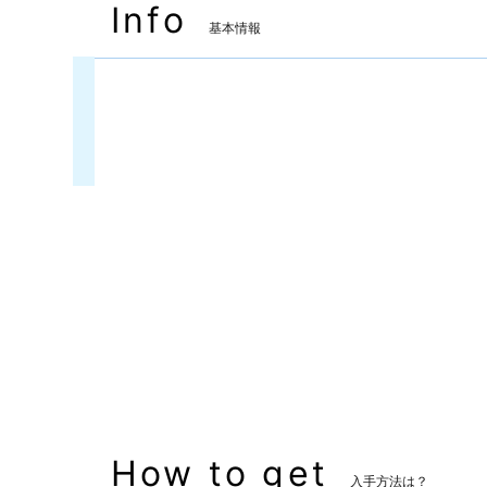
Info
基本情報
装備可能ジョブ
ナイト
戦士
侍
リーパー
装備可能レベル
Lv.50 ～
マーケット取引
✖
主な入手方法
ID
備考
なし
How to get
入手方法は？