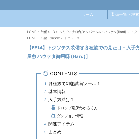
ホーム
装備一覧・検索
HOME
>
装備
>
ID
>
シリウス大灯台/カッパーベル・ハウケタ(Hard)
>
トク
HOME
>
装備一覧検索
>
トクソテス
【FF14】トクソテス装備👗各種族での見た目・入手方
屋敷 ハウケタ御用邸 (Hard)】
CONTENTS
各種族で幻想試着ツール！
基本情報
入手方法は？
ドロップ場所わかるくん
ダンジョン情報
関連アイテム
まとめ