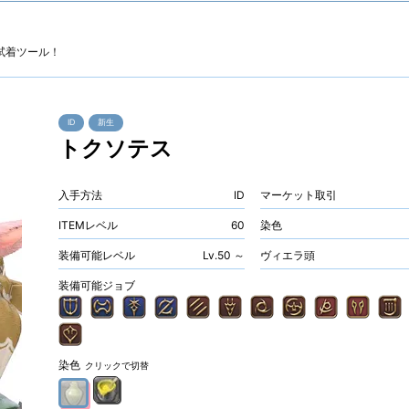
試着ツール！
ID
新生
トクソテス
入手方法
ID
マーケット取引
ITEMレベル
60
染色
装備可能レベル
Lv.50 ～
ヴィエラ頭
装備可能ジョブ
染色
クリックで切替