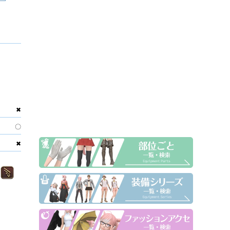
✖
〇
✖