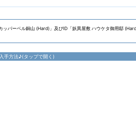
パーベル銅山 (Hard)」及びID「妖異屋敷 ハウケタ御用邸 (Hard
入手方法♪(タップで開く)
トクソテスバンダナ の入手方法
トクソテスチュニック の入手方法
トクソテスブレーサー の入手方法