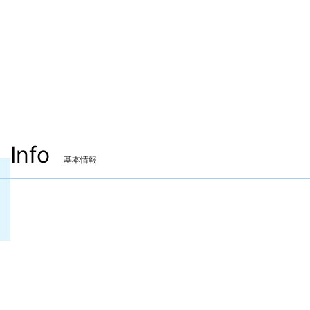
Info
基本情報
装備可能ジョブ
ナイト
装備可能レベル
Lv.80 ～
ITEMレベル
430
マーケット取引
✖