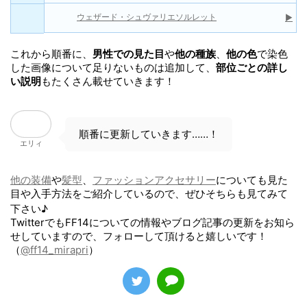
ウェザード・シュヴァリエキュイラス
▶
ウェザード・シュヴァリエガントレット
▶
ウェザード・シュヴァリエポレイン
▶
ウェザード・シュヴァリエソルレット
▶
これから順番に、
男性での見た目
や
他の種族
、
他の色
で染色
した画像について足りないものは追加して、
部位ごとの詳し
い説明
もたくさん載せていきます！
順番に更新していきます……！
エリィ
他の装備
や
髪型
、
ファッションアクセサリー
についても見た
目や入手方法をご紹介しているので、ぜひそちらも見てみて
下さい♪
TwitterでもFF14についての情報やブログ記事の更新をお知ら