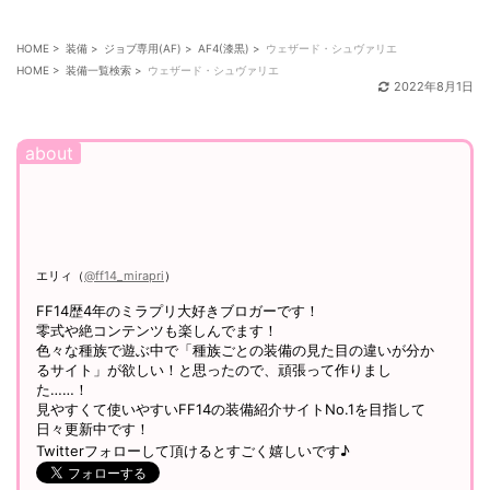
せしていますので、フォローして頂けると嬉しいです！
（
@ff14_mirapri
）
HOME
>
装備
>
ジョブ専用(AF)
>
AF4(漆黒)
>
ウェザード・シュヴァリエ
HOME
>
装備一覧検索
>
ウェザード・シュヴァリエ
2022年8月1日
エリィ（
@ff14_mirapri
）
FF14歴4年のミラプリ大好きブロガーです！
零式や絶コンテンツも楽しんでます！
色々な種族で遊ぶ中で「種族ごとの装備の見た目の違いが分か