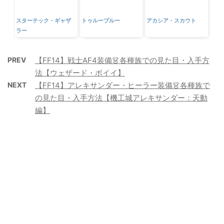
スターテック・ギャザ
トゥルーブルー
アカシア・スカウト
ラー
PREV
【FF14】戦士AF4装備👗各種族での見た目・入手方
法【ウェザード・ボイイ】
NEXT
【FF14】アレキサンダー・ヒーラー装備👗各種族で
の見た目・入手方法【機工城アレキサンダー：天動
編】