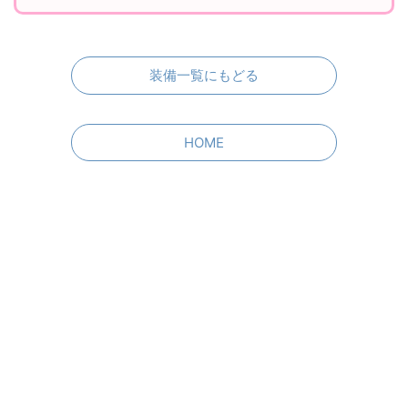
るサイト」が欲しい！と思ったので、頑張って作りまし
た……！
見やすくて使いやすいFF14の装備紹介サイトNo.1を目指して
日々更新中です！
Twitterフォローして頂けるとすごく嬉しいです♪
装備一覧にもどる
HOME