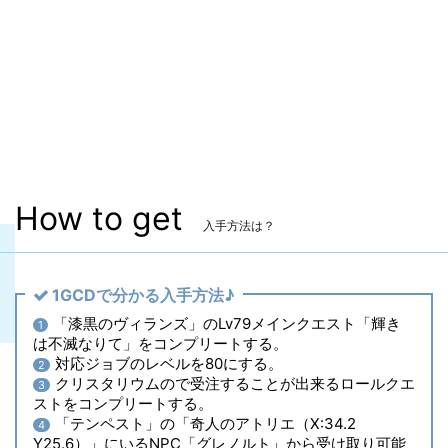
染色
✖
ヴィエラ頭防具
〇
主な入手方法
AF4
備考
なし
How to get
入手方法は？
1GCDで分かる入手方法♪
「漆黒のヴィランズ」のLv79メインクエスト「輝き
1
は不滅なりて」をコンプリートする。
対応ジョブのレベルを80にする。
2
クリスタリウムので受注することが出来るロールクエ
3
ストをコンプリートする。
「テンペスト」の「奇人のアトリエ（X:34.2
4
Y25.6）」にいるNPC「グレノルト」から受け取り可能