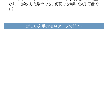
です。（紛失した場合でも、何度でも無料で入手可能で
す）
詳しい入手方法♪(タップで開く)
頭防具
ウェザード・シュヴァリエテンプルチェ
▷
ーン
▷
ウェザード・シュヴァリエテンプルチェーン の入手方法
胴防具
▷
ウェザード・シュヴァリエキュイラス
▷
ウェザード・シュヴァリエキュイラス の入手方法
手防具
▷
ウェザード・シュヴァリエガントレット
▷
ウェザード・シュヴァリエガントレット の入手方法
脚防具
▷
ウェザード・シュヴァリエポレイン