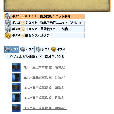
ボス1
８１３Ｐ：拠点防衛ユニット装備
ボス2
７２４Ｐ：強化型飛行ユニット［A-lpha］
ボス3
９０５Ｐ：重陸戦ユニット装備
ボス4
融合シタ人形タチ
ボス1
ボス2
ボス3
ボス4
『ドヴェルガル山脈』 X : 12.4 Y : 10.8
ヨルハ五三式軍帽:重（頭防具）
ヨルハ五三式軍靴:重（足防具）
ヨルハ五三式軍帽:攻（頭防具）
ヨルハ五三式軍靴:攻（足防具）
ヨルハ五三式軍帽:格（頭防具）