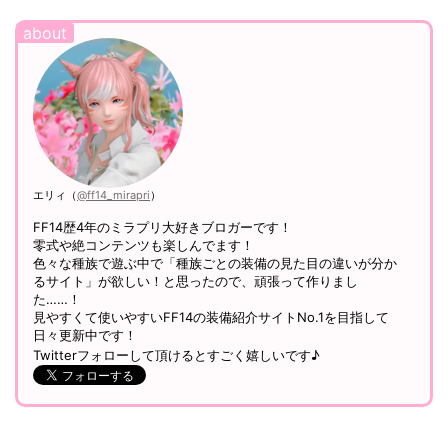
エリィ（
@ff14_mirapri
）
FF14歴4年のミラプリ大好きブロガーです！
零式や絶コンテンツも楽しんでます！
色々な種族で遊ぶ中で「種族ごとの装備の見た目の違いが分か
るサイト」が欲しい！と思ったので、頑張って作りまし
た……！
見やすくて使いやすいFF14の装備紹介サイトNo.1を目指して
日々更新中です！
Twitterフォローして頂けるとすごく嬉しいです♪