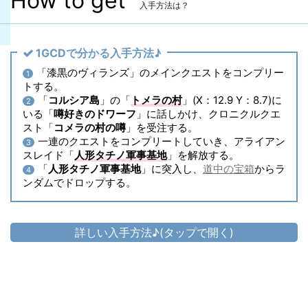
How to get
入手方法は？
1GCDで分かる入手方法♪
「漆黒のヴィランズ」のメインクエストをコンプリー
1
トする。
「
コルシア島
」の「
トメラの村
」(X：12.9 Y：8.7)に
2
いる「
噂好きのドワーフ
」に話しかけ、クロニクルクエ
スト「
コメラの村の噂
」を受注する。
一連のクエストをコンプリートしていき、アライアン
3
スレイド「
人形タチノ軍事基地
」を解放する。
「
人形タチノ軍事基地
」に突入し、
道中の宝箱
からラ
4
ンダムでドロップする。
詳しい入手方法♪(タップで開く)
頭防具
▷
ヨルハ五三式軍帽:攻
▷
ヨルハ五三式軍帽:攻 の入手方法