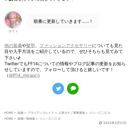
ヨルハ五三式脚衣:術（脚防具）
ヨルハ五三式軍帽:医（頭防具）
順番に更新していきます……！
ヨルハ五三式軍装:医（胴防具）
エリィ
ヨルハ五三式手袋:医（手防具）
他の装備
や
髪型
、
ファッションアクセサリー
についても見た
目や入手方法をご紹介しているので、ぜひそちらも見てみて
ヨルハ五三式脚衣:医（脚防具）
下さい♪
TwitterでもFF14についての情報やブログ記事の更新をお知ら
せしていますので、フォローして頂けると嬉しいです！
（
@ff14_mirapri
）
HOME
>
装備
>
アライアンスレイド
>
人形タチノ軍事基地
>
ヨルハ五三式:攻
HOME
>
装備一覧検索
>
ヨルハ五三式:攻
2022年4月21日