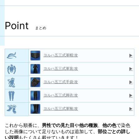
ヨルハ五三式手袋:医（手防具）
ヨルハ五三式軍装:医（胴防具）
ヨルハ五三式軍帽:軽（頭防具）
ヨルハ五三式脚衣:医（脚防具）
ヨルハ五三式軍靴:医（足防具）
ヨルハ五三式軍装:軽（胴防具）
Point
まとめ
ヨルハ五三式手袋:軽（手防具）
ヨルハ五三式脚衣:軽（脚防具）
ヨルハ五三式軍帽:攻
▶
ヨルハ五三式軍帽:射（頭防具）
ヨルハ五三式軍装:攻
▶
ヨルハ五三式軍装:射（胴防具）
ヨルハ五三式手袋:攻
▶
ヨルハ五三式手袋:射（手防具）
ヨルハ五三式脚衣:攻
▶
ヨルハ五三式脚衣:射（脚防具）
ヨルハ五三式軍帽:術（頭防具）
ヨルハ五三式軍靴:攻
▶
ヨルハ五三式軍装:術（胴防具）
これから順番に、
男性での見た目
や
他の種族
、
他の色
で染色
した画像について足りないものは追加して、
部位ごとの詳し
ヨルハ五三式手袋:術（手防具）
い説明
もたくさん載せていきます！