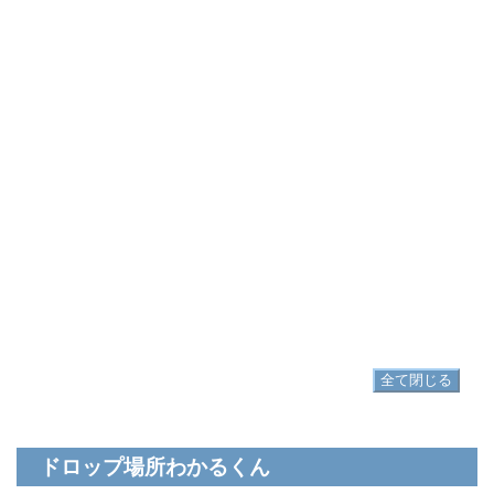
胴防具
▷
ヨルハ五三式軍装:攻
▷
ヨルハ五三式軍装:攻 の入手方法
手防具
▷
ヨルハ五三式手袋:攻
▷
ヨルハ五三式手袋:攻 の入手方法
脚防具
▷
ヨルハ五三式脚衣:攻
▷
ヨルハ五三式脚衣:攻 の入手方法
足防具
▷
ヨルハ五三式軍靴:攻
▷
ヨルハ五三式軍靴:攻 の入手方法
全て閉じる
ドロップ場所わかるくん