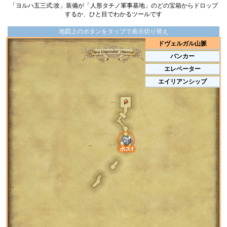
「ヨルハ五三式:攻」装備が「人形タチノ軍事基地」のどの宝箱からドロップ
するか、ひと目でわかるツールです
地図上のボタンをタップで表示切り替え
ドヴェルガル山脈
バンカー
エレベーター
エイリアンシップ
ボス1