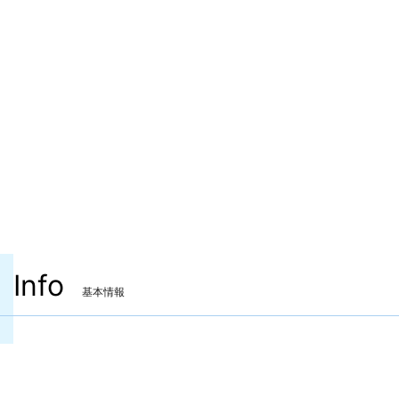
Info
基本情報
装備可能ジョブ
竜騎士
リーパー