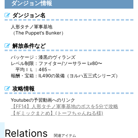
ダンジョン情報
ヨルハ五三式脚衣:重（脚防具）
ヨルハ五三式軍靴:重（足防具）
ヨルハ五三式軍装:重（胴防具）
ダンジョン名
ヨルハ五三式手袋:攻（手防具）
ヨルハ五三式軍装:攻（胴防具）
ヨルハ五三式手袋:重（手防具）
人形タチノ軍事基地
（The Puppet's Bunker）
ヨルハ五三式脚衣:攻（脚防具）
ヨルハ五三式軍靴:攻（足防具）
ヨルハ五三式脚衣:重（脚防具）
解放条件など
ヨルハ五三式手袋:格（手防具）
ヨルハ五三式軍装:格（胴防具）
ヨルハ五三式軍帽:攻（頭防具）
パッケージ：漆黒のヴィランズ
ヨルハ五三式脚衣:格（脚防具）
ヨルハ五三式軍靴:格（足防具）
ヨルハ五三式軍装:攻（胴防具）
レベル制限：ファイター/ソーサラー Lv80〜
平均ＩＬ：465～
ヨルハ五三式手袋:軽（手防具）
ヨルハ五三式軍装:軽（胴防具）
ヨルハ五三式手袋:攻（手防具）
報酬・宝箱：IL490の装備（ヨルハ五三式シリーズ）
ヨルハ五三式脚衣:軽（脚防具）
ヨルハ五三式軍靴:軽（足防具）
ヨルハ五三式脚衣:攻（脚防具）
攻略情報
ヨルハ五三式手袋:射（手防具）
ヨルハ五三式軍装:射（胴防具）
ヨルハ五三式軍帽:格（頭防具）
Youtubeの予習動画へのリンク
【FF14】人形タチノ軍事基地のボスを5分で攻略
ヨルハ五三式脚衣:射（脚防具）
ヨルハ五三式軍靴:射（足防具）
ヨルハ五三式軍装:格（胴防具）
【ギミックまとめ】(トーフちゃんねる様)
ヨルハ五三式手袋:術（手防具）
ヨルハ五三式軍装:術（胴防具）
ヨルハ五三式手袋:格（手防具）
Relations
ヨルハ五三式脚衣:術（脚防具）
ヨルハ五三式軍靴:術（足防具）
ヨルハ五三式脚衣:格（脚防具）
関連アイテム