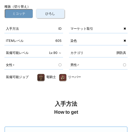
種族（切り替え）
ミコッテ
ひろし
入手方法
ID
マーケット取引
✖
ITEMレベル
605
染色
✖
装備可能レベル
Lv.90 ～
カテゴリ
胴防具
女性♀
〇
男性♂
〇
装備可能ジョブ
竜騎士
リーパー
入手方法
How to get