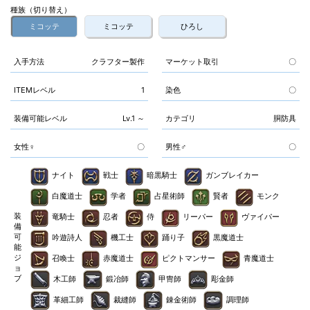
種族（切り替え）
ミコッテ
ミコッテ
ひろし
入手方法
クラフター製作
マーケット取引
〇
ITEMレベル
1
染色
〇
装備可能レベル
Lv.1 ～
カテゴリ
胴防具
女性♀
〇
男性♂
〇
ナイト
戦士
暗黒騎士
ガンブレイカー
白魔道士
学者
占星術師
賢者
モンク
装
竜騎士
忍者
侍
リーパー
ヴァイパー
備
可
吟遊詩人
機工士
踊り子
黒魔道士
能
ジ
召喚士
赤魔道士
ピクトマンサー
青魔道士
ョ
ブ
木工師
鍛冶師
甲冑師
彫金師
革細工師
裁縫師
錬金術師
調理師