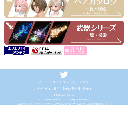
メッセージ送信箱
プライバシーポリシー
ミラプリライフ👗FF14装備の見た目一覧サイト
© 2026 Mirapri Life
(C) SQUARE ENIX CO., LTD. All Rights Reserved.
記載されている会社名・製品名・システム名などは、各社の商標、または登録商標です。