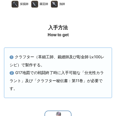
採掘師
園芸師
漁師
入手方法
How to get
クラフター（革細工師、裁縫師及び彫金師 Lv.100レ
1
シピ）で製作する。
G17地図での戦闘終了時に入手可能な「分光性カラ
2
ラント」及び「クラフター秘伝書：第11巻」が必要で
す。