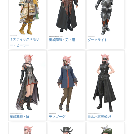
ミスティックメモリ
魔戒闘師・刃・陽
ダークライト
ー・ヒーラー
魔戒導師・陰
デマゴーグ
ヨルハ五三式:格