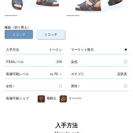
種族（切り替え）
ミコッテ
ミコッテ
入手方法
トークン
マーケット取引
✖
ITEMレベル
310
染色
〇
装備可能レベル
Lv.70 ～
カテゴリ
足防具
女性♀
〇
男性♂
〇
装備可能ジョブ
竜騎士
リーパー
入手方法