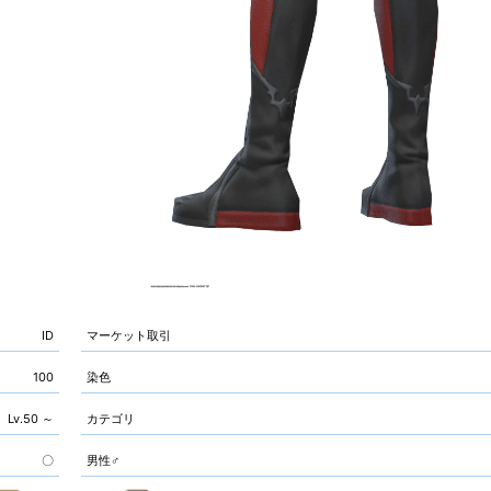
ID
マーケット取引
100
染色
Lv.50 ～
カテゴリ
〇
男性♂