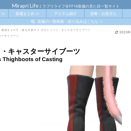
Mirapri Life
ミラプリライフ👗FF14装備の見た目一覧サイト
 ≫
装備まとめ ≫
アイテム紹介
攻略・お役立ち
装備の一覧検索・絞り込みはこちら
ボガトィーリ・キャスター
>
ボガトィーリ・キャスターサイブーツ
2023
ターサイブーツ
リ・キャスターサイブーツ
s Thighboots of Casting