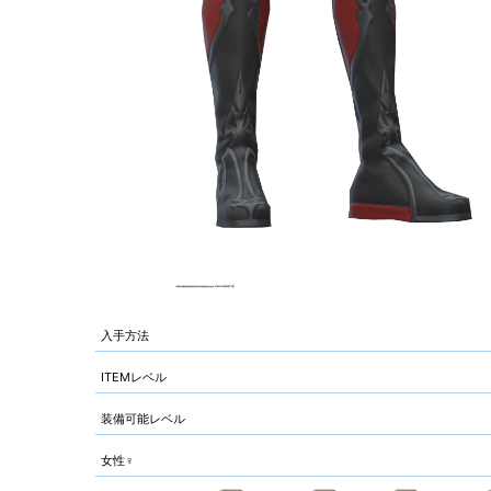
入手方法
ITEMレベル
装備可能レベル
女性♀