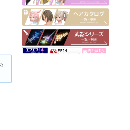
▶ Pick Up！
の