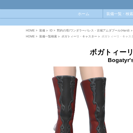
ホーム
装備一覧・検索
HOME
>
装備
>
ID
>
黙約の塔/ワンダラーパレス・古城アムダプール(Hard)
>
HOME
>
装備一覧検索
>
ボガトィーリ・キャスター
>
ボガトィーリ・キャス
ボガトィー
Bogatyr'