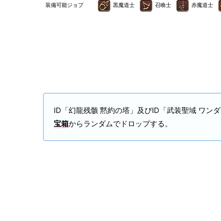
装備可能ジョブ
黒魔道士
召喚士
赤魔道士
ID「幻龍残骸 黙約の塔」及びID「武装聖域 ワンダラー
宝箱
からランダムでドロップする。