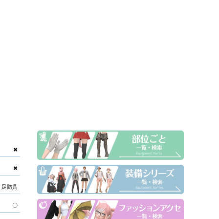
✖
✖
足防具
〇