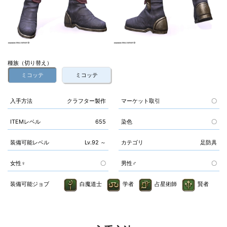
種族（切り替え）
ミコッテ
ミコッテ
入手方法
クラフター製作
マーケット取引
〇
ITEMレベル
655
染色
〇
装備可能レベル
Lv.92 ～
カテゴリ
足防具
女性♀
〇
男性♂
〇
装備可能ジョブ
白魔道士
学者
占星術師
賢者