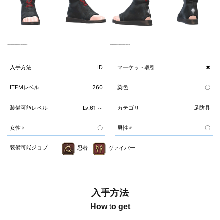
入手方法
ID
マーケット取引
✖
ITEMレベル
260
染色
〇
装備可能レベル
Lv.61 ～
カテゴリ
足防具
女性♀
〇
男性♂
〇
装備可能ジョブ
忍者
ヴァイパー
入手方法
How to get