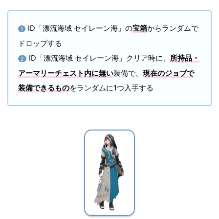
ID「漂流海域 セイレーン海」の
宝箱
からランダムで
1
ドロップする
ID「漂流海域 セイレーン海」クリア時に、
所持品・
2
アーマリーチェスト内に無い
装備で、
現在のジョブで
装備できるもの
をランダムに1つ入手する