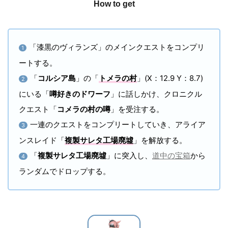
How to get
「漆黒のヴィランズ」のメインクエストをコンプリ
1
ートする。
「
コルシア島
」の「
トメラの村
」(X：12.9 Y：8.7)
2
にいる「
噂好きのドワーフ
」に話しかけ、クロニクル
クエスト「
コメラの村の噂
」を受注する。
一連のクエストをコンプリートしていき、アライア
3
ンスレイド「
複製サレタ工場廃墟
」を解放する。
「
複製サレタ工場廃墟
」に突入し、
道中の宝箱
から
4
ランダムでドロップする。