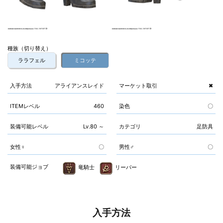
種族（切り替え）
ララフェル
ミコッテ
入手方法
アライアンスレイド
マーケット取引
✖
ITEMレベル
460
染色
〇
装備可能レベル
Lv.80 ～
カテゴリ
足防具
女性♀
〇
男性♂
〇
装備可能ジョブ
竜騎士
リーパー
入手方法