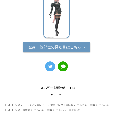
全身・他部位の見た目はこちら
ヨルハ五一式軍靴:攻 | FF14
#ブーツ
HOME
>
装備
>
アライアンスレイド
>
複製サレタ工場廃墟
>
ヨルハ五一式:攻
>
ヨルハ五一
HOME
>
装備一覧検索
>
ヨルハ五一式:攻
>
ヨルハ五一式軍靴:攻