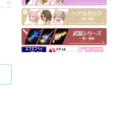
〇
▶ Pick Up！