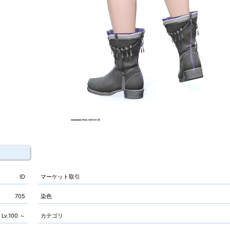
ID
マーケット取引
705
染色
Lv.100 ～
カテゴリ