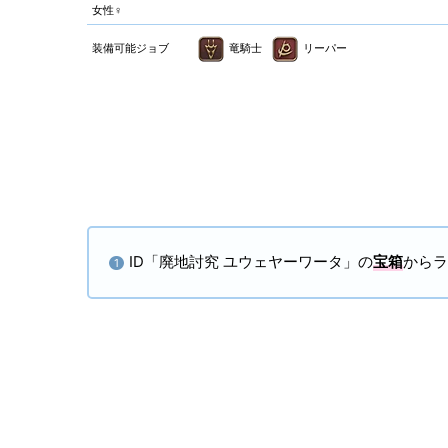
女性♀
装備可能ジョブ
竜騎士
リーパー
ID「廃地討究 ユウェヤーワータ」の
宝箱
からラ
1