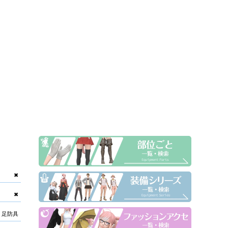
✖
✖
足防具