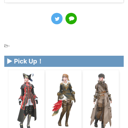
-
▶ Pick Up！