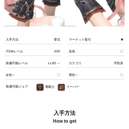
入手方法
零式
マーケット取引
✖
ITEMレベル
500
染色
〇
装備可能レベル
Lv.80 ～
カテゴリ
手防具
女性♀
〇
男性♂
〇
装備可能ジョブ
竜騎士
リーパー
入手方法
How to get