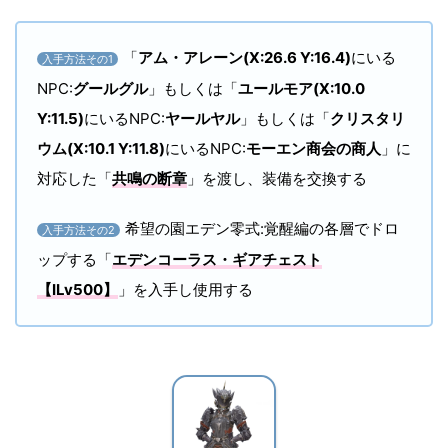
「
アム・アレーン(X:26.6 Y:16.4)
にいる
入手方法その1
NPC:
グールグル
」もしくは「
ユールモア(X:10.0
Y:11.5)
にいるNPC:
ヤールヤル
」もしくは「
クリスタリ
ウム(X:10.1 Y:11.8)
にいるNPC:
モーエン商会の商人
」に
対応した「
共鳴の断章
」を渡し、装備を交換する
希望の園エデン零式:覚醒編の各層でドロ
入手方法その2
ップする「
エデンコーラス・ギアチェスト
【ILv500】
」を入手し使用する