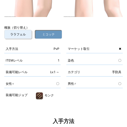
種族（切り替え）
ララフェル
ミコッテ
入手方法
PvP
マーケット取引
✖
ITEMレベル
1
染色
〇
装備可能レベル
Lv.1 ～
カテゴリ
手防具
女性♀
〇
男性♂
〇
装備可能ジョブ
モンク
入手方法