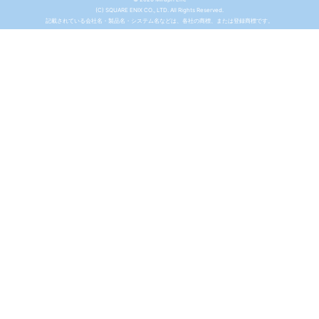
(C) SQUARE ENIX CO., LTD. All Rights Reserved.
記載されている会社名・製品名・システム名などは、各社の商標、または登録商標です。