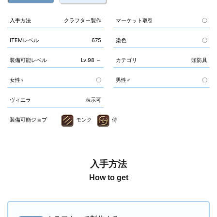
入手方法
クラフター製作
マーケット取引
〇
ITEMレベル
675
染色
〇
装備可能レベル
Lv.98 ～
カテゴリ
頭防具
女性♀
〇
男性♂
〇
ヴィエラ
表示可
装備可能ジョブ
モンク
侍
入手方法
How to get