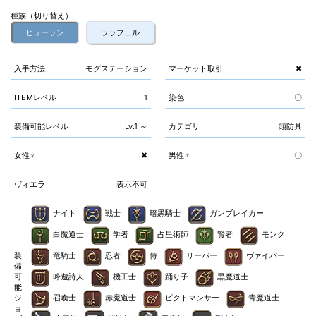
種族（切り替え）
ヒューラン
ララフェル
入手方法
モグステーション
マーケット取引
✖
ITEMレベル
1
染色
〇
装備可能レベル
Lv.1 ～
カテゴリ
頭防具
女性♀
✖
男性♂
〇
ヴィエラ
表示不可
ナイト
戦士
暗黒騎士
ガンブレイカー
白魔道士
学者
占星術師
賢者
モンク
装
竜騎士
忍者
侍
リーパー
ヴァイパー
備
可
吟遊詩人
機工士
踊り子
黒魔道士
能
ジ
召喚士
赤魔道士
ピクトマンサー
青魔道士
ョ