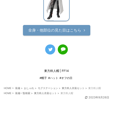
全身・他部位の見た目はこちら
東方粋人帽 | FF14
#帽子
#ハット
#オフの日
HOME
>
装備
>
おしゃれ
>
モグステーション
>
東方粋人衣装セット
>
東方粋人帽
HOME
>
装備一覧検索
>
東方粋人衣装セット
>
東方粋人帽
2023年9月26日