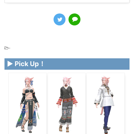
-
▶ Pick Up！