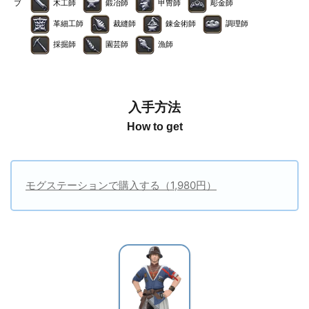
ブ
木工師
鍛冶師
甲冑師
彫金師
革細工師
裁縫師
錬金術師
調理師
採掘師
園芸師
漁師
入手方法
How to get
モグステーションで購入する（1,980円）