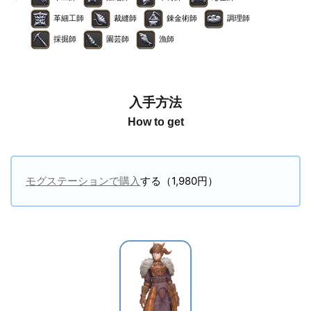
革細工師
裁縫師
錬金術師
調理師
採掘師
園芸師
漁師
入手方法
How to get
モグステーションで購入
する（1,980円）