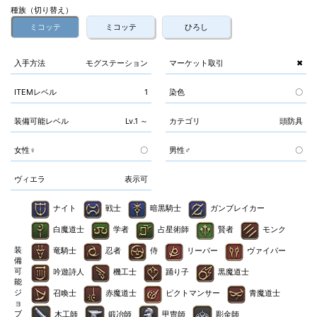
種族（切り替え）
ミコッテ
ミコッテ
ひろし
入手方法
モグステーション
マーケット取引
✖
ITEMレベル
1
染色
〇
装備可能レベル
Lv.1 ～
カテゴリ
頭防具
女性♀
〇
男性♂
〇
ヴィエラ
表示可
ナイト
戦士
暗黒騎士
ガンブレイカー
白魔道士
学者
占星術師
賢者
モンク
装
竜騎士
忍者
侍
リーパー
ヴァイパー
備
可
吟遊詩人
機工士
踊り子
黒魔道士
能
ジ
召喚士
赤魔道士
ピクトマンサー
青魔道士
ョ
ブ
木工師
鍛冶師
甲冑師
彫金師