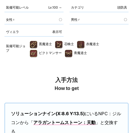
装備可能レベル
Lv.100 ～
カテゴリ
頭防具
女性♀
〇
男性♂
〇
ヴィエラ
表示可
黒魔道士
召喚士
赤魔道士
装備可能ジョ
ブ
ピクトマンサー
青魔道士
入手方法
How to get
ソリューションナイン(X:8.6 Y:13.5)
にいるNPC：ジル
コンから「
アラガントームストーン：天動
」と交換す
る