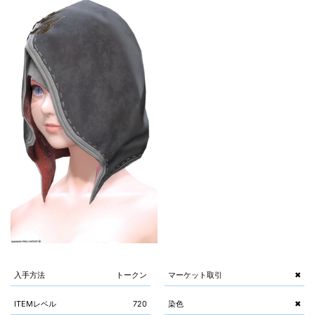
入手方法
トークン
マーケット取引
✖
ITEMレベル
720
染色
✖