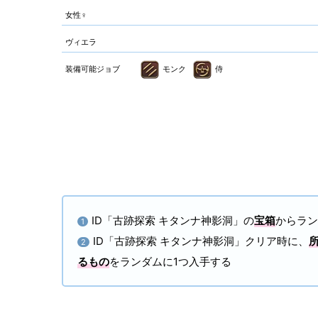
女性♀
ヴィエラ
装備可能ジョブ
モンク
侍
ID「古跡探索 キタンナ神影洞」の
宝箱
からラン
1
ID「古跡探索 キタンナ神影洞」クリア時に、
2
るもの
をランダムに1つ入手する