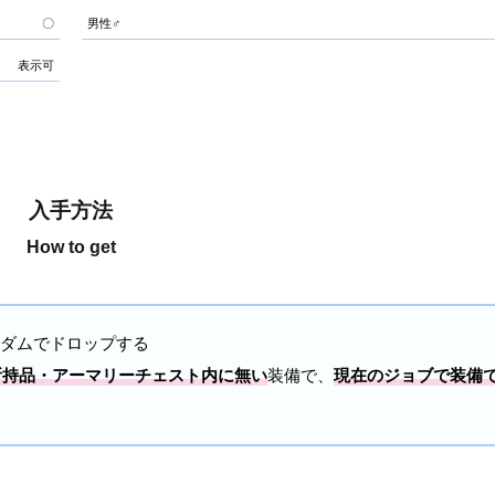
〇
男性♂
表示可
入手方法
How to get
ダムでドロップする
所持品・アーマリーチェスト内に無い
装備で、
現在のジョブで装備