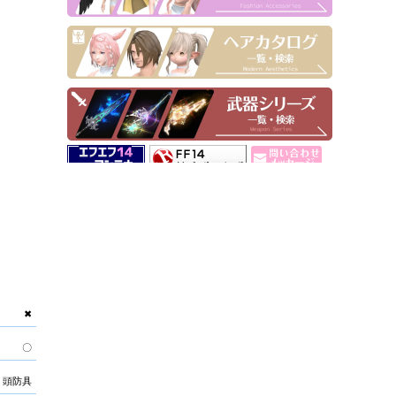
▶ Pick Up！
✖
〇
頭防具