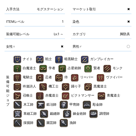
入手方法
モグステーション
マーケット取引
✖
ITEMレベル
1
染色
✖
装備可能レベル
Lv.1 ～
カテゴリ
脚防具
女性♀
✖
男性♂
〇
ナイト
戦士
暗黒騎士
ガンブレイカー
白魔道士
学者
占星術師
賢者
モンク
装
竜騎士
忍者
侍
リーパー
ヴァイパー
備
可
吟遊詩人
機工士
踊り子
黒魔道士
能
ジ
召喚士
赤魔道士
ピクトマンサー
青魔道士
ョ
ブ
木工師
鍛冶師
甲冑師
彫金師
革細工師
裁縫師
錬金術師
調理師
採掘師
園芸師
漁師