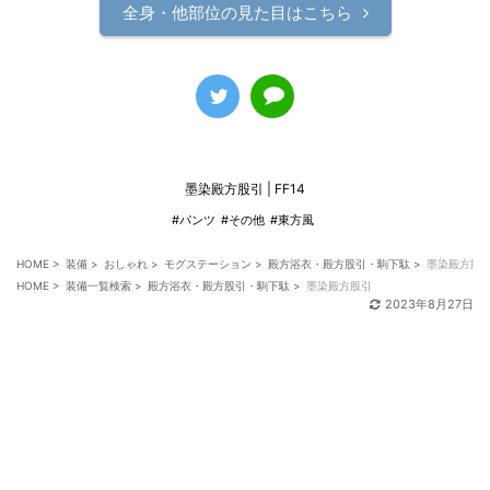
全身・他部位の見た目はこちら
墨染殿方股引 | FF14
#パンツ
#その他
#東方風
HOME
>
装備
>
おしゃれ
>
モグステーション
>
殿方浴衣・殿方股引・駒下駄
>
墨染殿方股
HOME
>
装備一覧検索
>
殿方浴衣・殿方股引・駒下駄
>
墨染殿方股引
2023年8月27日