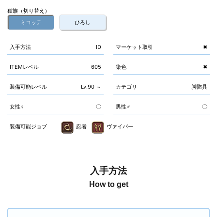
種族（切り替え）
ミコッテ
ひろし
入手方法
ID
マーケット取引
✖
ITEMレベル
605
染色
✖
装備可能レベル
Lv.90 ～
カテゴリ
脚防具
女性♀
〇
男性♂
〇
装備可能ジョブ
忍者
ヴァイパー
入手方法
How to get