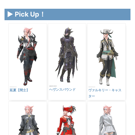
▶ Pick Up！
ヘヴンスバウンド
延夏【間士】
ヴァルキリー・キャス
ター