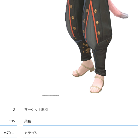
ID
マーケット取引
315
染色
Lv.70 ～
カテゴリ