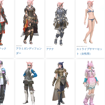
テック
アラミガンディフェン
アテナ
ストライプサマーセッ
ダー
ト（女性用）