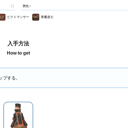
〇
男性♂
ピクトマンサー
青魔道士
入手方法
How to get
ップする。