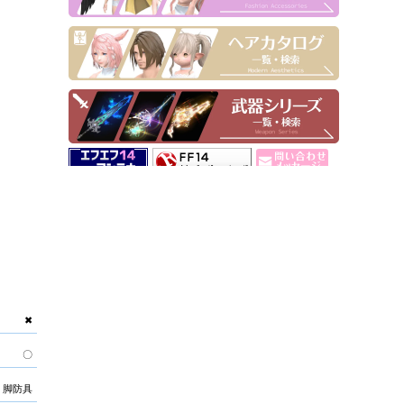
▶ Pick Up！
✖
〇
脚防具