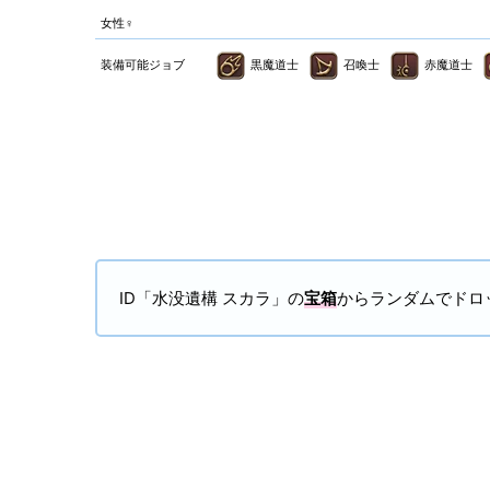
女性♀
装備可能ジョブ
黒魔道士
召喚士
赤魔道士
ID「水没遺構 スカラ」の
宝箱
からランダムでドロ