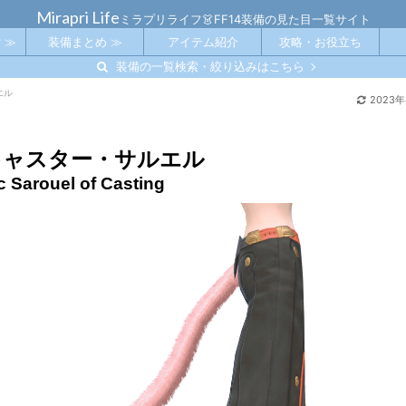
Mirapri Life
ミラプリライフ👗FF14装備の見た目一覧サイト
 ≫
装備まとめ ≫
アイテム紹介
攻略・お役立ち
装備の一覧検索・絞り込みはこちら
エル
2023
キャスター・サルエル
ic Sarouel of Casting