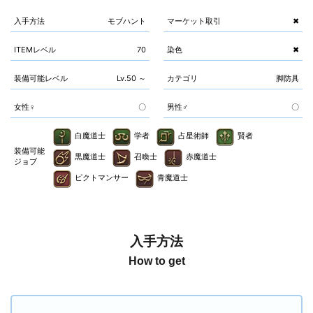
入手方法
モブハント
マーケット取引
✖
ITEMレベル
70
染色
✖
装備可能レベル
Lv.50 ～
カテゴリ
脚防具
女性♀
〇
男性♂
〇
白魔道士
学者
占星術師
賢者
装備可能
黒魔道士
召喚士
赤魔道士
ジョブ
ピクトマンサー
青魔道士
入手方法
How to get