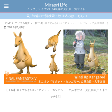
Mirapri Life
ミラプリライフ👗FF14装備の見た目一覧サイト
装備の一覧検索・絞り込みはこちら
HOME
>
アイテム紹介
>
【FF14】親子でかわいい「マメット・カンガルー」の入手方法・見た
2023年1月8日
【FF14】親子でかわいい「マメット・カンガルー」の入手方法・見た目紹介！【パ
ッチ6.1】