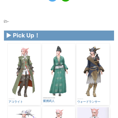
-
▶ Pick Up！
紫洲武人
アコライト
ウォードランサー