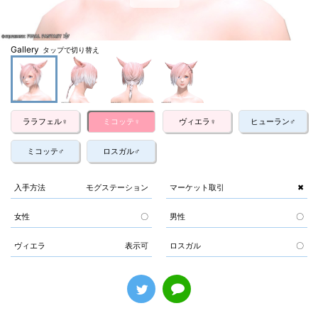
Gallery
タップで切り替え
ララフェル♀
ミコッテ♀
ヴィエラ♀
ヒューラン♂
ミコッテ♂
ロスガル♂
入手方法
モグステーション
マーケット取引
✖
女性
〇
男性
〇
ヴィエラ
表示可
ロスガル
〇