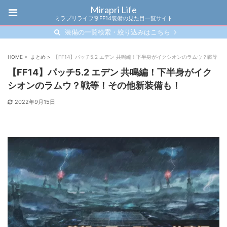
Mirapri Life
ミラプリライフ👗FF14装備の見た目一覧サイト
装備の一覧検索・絞り込みはこちら
HOME
>
まとめ
>
【FF14】パッチ5.2 エデン 共鳴編！下半身がイクシオンのラムウ？戦等！
【FF14】パッチ5.2 エデン 共鳴編！下半身がイク
シオンのラムウ？戦等！その他新装備も！
2022年9月15日