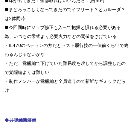
●球が出てきた！全部取ればいいんだろ！(吉田P)
●まどろっこしくなってきたのでイフリート？とガルーダ？
は2体同時
●今回同時にジョブ修正も入って把握と慣れる必要がある
為、いつもの零式より必要火力などの閾値をさげている
・IL470のベテランの方だとラスト履行技の一個前くらいで終
わるんじゃないかな
・ただ、覚醒編で下げていた難易度を戻してから調整したの
で覚醒編よりは難しい
・制作メンバーが覚醒編と全員違うので新鮮なギミックだら
け
◆共鳴編新装備