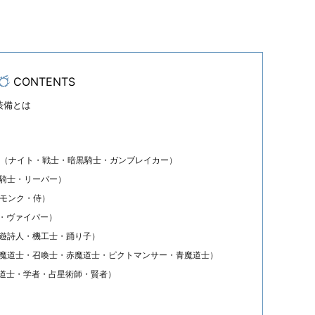
CONTENTS
装備とは
（ナイト・戦士・暗黒騎士・ガンブレイカー）
騎士・リーパー）
モンク・侍）
・ヴァイパー）
遊詩人・機工士・踊り子）
魔道士・召喚士・赤魔道士・ピクトマンサー・青魔道士）
道士・学者・占星術師・賢者）