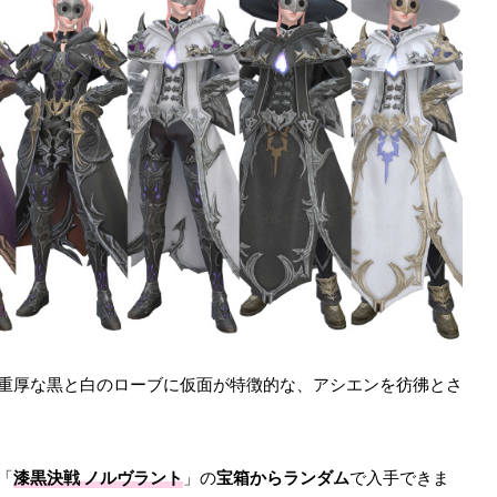
重厚な黒と白のローブに仮面が特徴的な、アシエンを彷彿とさ
「
漆黒決戦 ノルヴラント
」の
宝箱からランダム
で入手できま