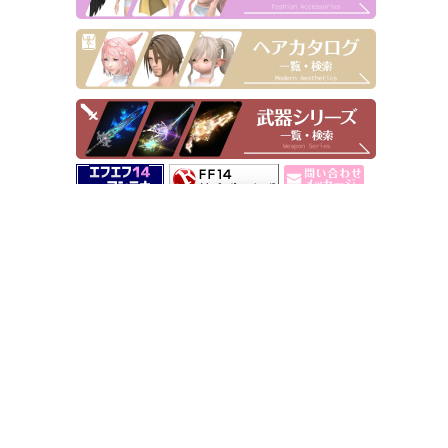
▶ Pick Up！