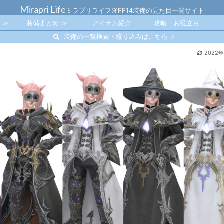
Mirapri Life
ミラプリライフ👗FF14装備の見た目一覧サイト
 ≫
装備まとめ ≫
アイテム紹介
攻略・お役立ち
装備の一覧検索・絞り込みはこちら
2022