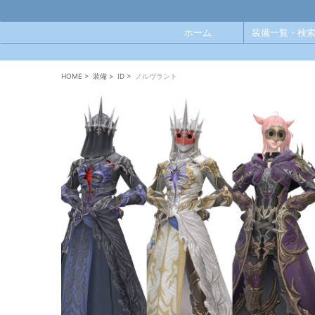
ホーム
装備一覧・検索
HOME
>
装備
>
ID
>
ノルヴラント