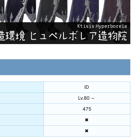
ID
Lv.80 ～
475
✖
✖