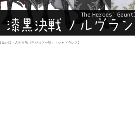
備👗見た目・入手方法（全ジョブ一覧）【シャドウレス】