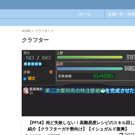
ホーム
装備一覧・検索
HOME
>
クラフター
>
クラフター
【FF14】殆ど失敗しない！高難易度レシピのスキル回し
紹介【クラフターガチ勢向け】【イシュガルド復興】
2021