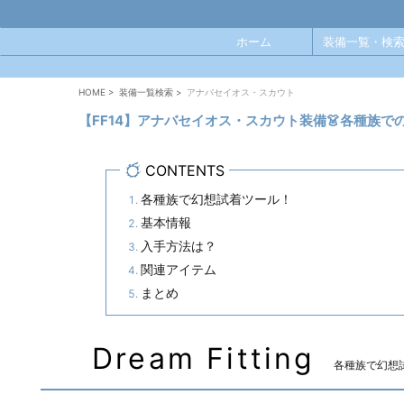
ホーム
装備一覧・検索
HOME
>
装備一覧検索
>
アナバセイオス・スカウト
【FF14】アナバセイオス・スカウト装備👗各種族
CONTENTS
各種族で幻想試着ツール！
基本情報
入手方法は？
関連アイテム
まとめ
Dream Fitting
各種族で幻想