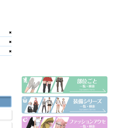
✖
✖
✖