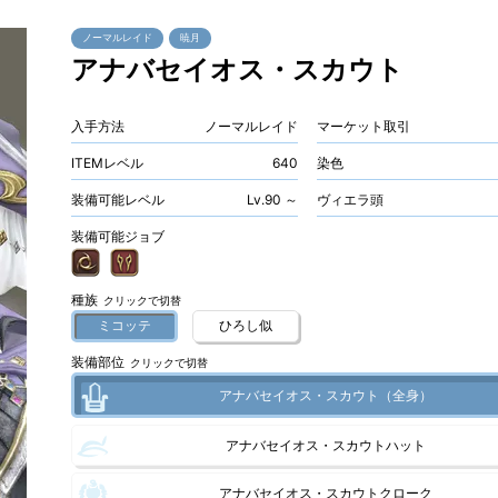
ノーマルレイド
暁月
アナバセイオス・スカウト
入手方法
ノーマルレイド
マーケット取引
ITEMレベル
640
染色
装備可能レベル
Lv.90 ～
ヴィエラ頭
装備可能ジョブ
種族
クリックで切替
ミコッテ
ひろし似
装備部位
クリックで切替
アナバセイオス・スカウト（全身）
アナバセイオス・スカウトハット
アナバセイオス・スカウトクローク