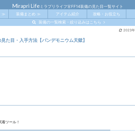
Mirapri Life
ミラプリライフ👗FF14装備の見た目一覧サイト
 ≫
装備まとめ ≫
アイテム紹介
攻略・お役立ち
装備の一覧検索・絞り込みはこちら
2023
での見た目・入手方法【パンデモニウム天獄】
試着ツール！