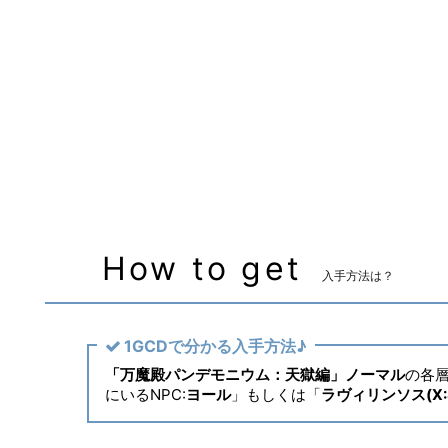
装備可能ジョブ
忍者
ヴァイパー
装備可能レベル
Lv.90 ～
マーケット取引
✖
主な入手方法
ノーマルレイド
How to get
入手方法は？
1GCDで分かる入手方法♪
「万魔殿パンデモニウム：天獄編」ノーマル
の各
にいるNPC:
ヨール
」もしくは「
ラヴィリンソス(X:8.3