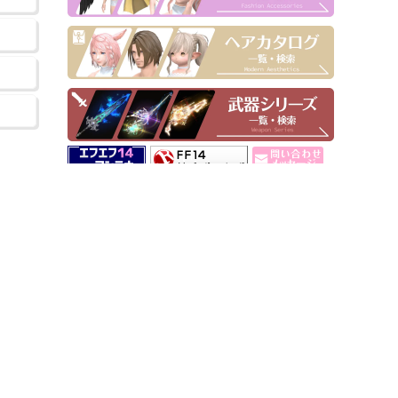
▶ Pick Up！