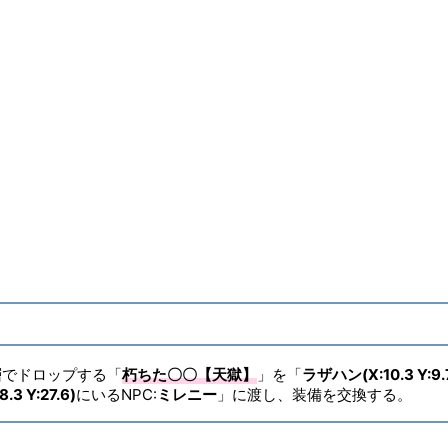
ITEMレベル
640
染色
✖
ヴィエラ頭防具
✖
コンテンツ
層でドロップする「
朽ちた〇〇【天獄】
」を「
ラザハン(X:10.3 Y:9.
 Y:27.6)
にいるNPC:
ミレニー
」に渡し、装備を交換する。