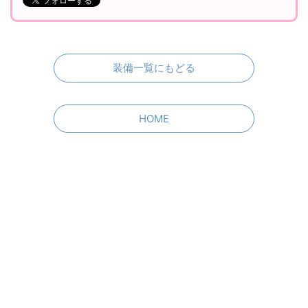
るサイト」が欲しい！と思ったので、頑張って作りまし
た……！
見やすくて使いやすいFF14の装備紹介サイトNo.1を目指して
日々更新中です！
Twitterフォローして頂けるとすごく嬉しいです♪
装備一覧にもどる
HOME