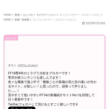
HOME
>
装備
>
おしゃれ
>
モグステーション
>
エンドレスサマー・コスチュームセット
HOME
>
装備一覧検索
>
エンドレスサマー・コスチュームセット
2022年7月24日
エリィ（
@ff14_mirapri
）
FF14歴4年のミラプリ大好きブロガーです！
零式や絶コンテンツも楽しんでます！
色々な種族で遊ぶ中で「種族ごとの装備の見た目の違いが分か