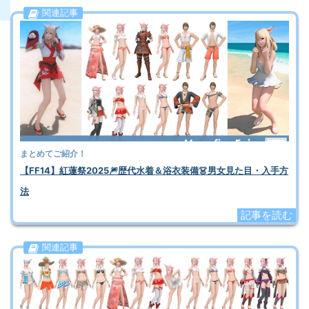
関連記事
まとめてご紹介！
【FF14】紅蓮祭2025🎆歴代水着＆浴衣装備👗男女見た目・入手方
法
記事を読む
関連記事