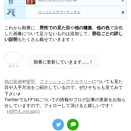
エンドレスサマーボトム
▶
エンドレスサマーサンダル
▶
これから順番に、
男性での見た目
や
他の種族
、
他の色
で染色
した画像について足りないものは追加して、
部位ごとの詳し
い説明
もたくさん載せていきます！
順番に更新していきます……！
エリィ
他の装備
や
髪型
、
ファッションアクセサリー
についても見た
目や入手方法をご紹介しているので、ぜひそちらも見てみて
下さい♪
TwitterでもFF14についての情報やブログ記事の更新をお知ら
せしていますので、フォローして頂けると嬉しいです！
（
@ff14_mirapri
）