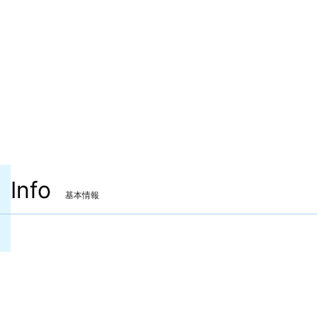
Info
基本情報
装備可能ジョブ
ナイト
戦士
暗黒騎士
ガンブレイカー
白魔道士
学者
占星術師
賢者