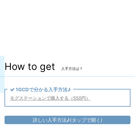
ヴィエラ頭防具
〇
主な入手方法
モグステーション
価格
550円（税込） 【セット価格】
備考
性別によって装備の見た目が異なります
How to get
入手方法は？
1GCDで分かる入手方法♪
モグステーションで購入する（550円）
詳しい入手方法♪(タップで開く)
頭防具