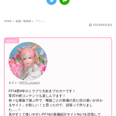
HOME
>
装備一覧検索
>
アサシン
2024年8月4日
エリィ（
@ff14_mirapri
）
FF14歴4年のミラプリ大好きブロガーです！
零式や絶コンテンツも楽しんでます！
色々な種族で遊ぶ中で「種族ごとの装備の見た目の違いが分か
るサイト」が欲しい！と思ったので、頑張って作りまし
た……！
見やすくて使いやすいFF14の装備紹介サイトNo.1を目指して