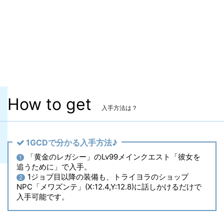
マーケット取引
✖
染色
〇
ヴィエラ頭防具
〇
主な入手方法
AF6
How to get
入手方法は？
1GCDで分かる入手方法♪
「黄金のレガシー」のLv99メインクエスト「彼女を
1
追うために」で入手。
1ジョブ目以降の装備も、トライヨラのショップ
2
NPC「メワズンテ」(X:12.4,Y:12.8)に話しかけるだけで
入手可能です。