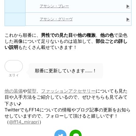
アサシン・ブレー
▶
アサシン・グリーヴ
▶
これから順番に、
男性での見た目
や
他の種族
、
他の色
で染色
した画像について足りないものは追加して、
部位ごとの詳し
い説明
もたくさん載せていきます！
順番に更新していきます……！
エリィ
他の装備
や
髪型
、
ファッションアクセサリー
についても見た
目や入手方法をご紹介しているので、ぜひそちらも見てみて
下さい♪
TwitterでもFF14についての情報やブログ記事の更新をお知ら
せしていますので、フォローして頂けると嬉しいです！
（
@ff14_mirapri
）