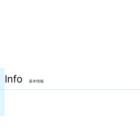
Info
基本情報
装備可能ジョブ
リーパー
装備可能レベル
Lv.99 ～
ITEMレベル
690