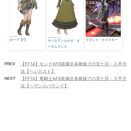
マヌシャ・キャスター
ホープ【F】
サベネアンカルゼ・オ
ータムドレス
PREV
【FF14】モンクAF6装備👗各種族での見た目・入手方
法【ヘシカスト】
NEXT
【FF14】竜騎士AF6装備👗各種族での見た目・入手方
法【ヘヴンスバウンド】