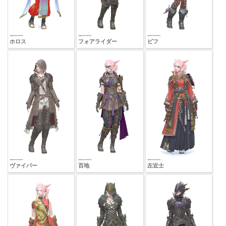
ホロス
フォアライダー
ビフ
ヴァイパー
百地
左近士