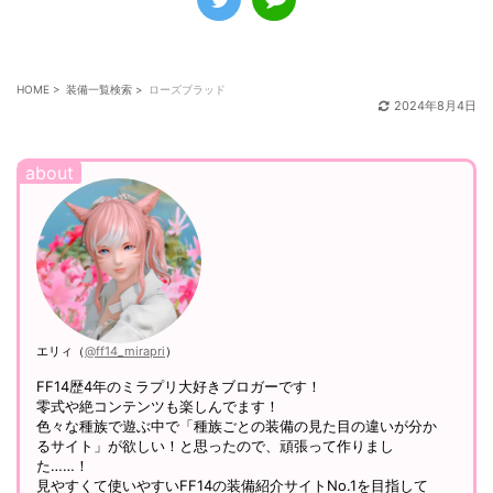
HOME
>
装備一覧検索
>
ローズブラッド
2024年8月4日
エリィ（
@ff14_mirapri
）
FF14歴4年のミラプリ大好きブロガーです！
零式や絶コンテンツも楽しんでます！
色々な種族で遊ぶ中で「種族ごとの装備の見た目の違いが分か
るサイト」が欲しい！と思ったので、頑張って作りまし
た……！