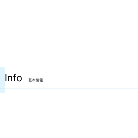
Info
基本情報
装備可能ジョブ
赤魔道士
装備可能レベル
Lv.99 ～
ITEMレベル
690