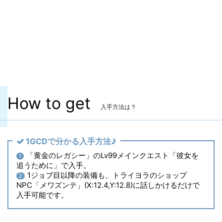
マーケット取引
✖
染色
〇
ヴィエラ頭防具
✖
主な入手方法
AF6
How to get
入手方法は？
1GCDで分かる入手方法♪
「黄金のレガシー」のLv99メインクエスト「彼女を
1
追うために」で入手。
1ジョブ目以降の装備も、トライヨラのショップ
2
NPC「メワズンテ」(X:12.4,Y:12.8)に話しかけるだけで
入手可能です。