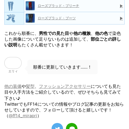
ローズブラッド・ブリーチ
▶
ローズブラッド・ブーツ
▶
これから順番に、
男性での見た目
や
他の種族
、
他の色
で染色
した画像について足りないものは追加して、
部位ごとの詳し
い説明
もたくさん載せていきます！
順番に更新していきます……！
エリィ
他の装備
や
髪型
、
ファッションアクセサリー
についても見た
目や入手方法をご紹介しているので、ぜひそちらも見てみて
下さい♪
TwitterでもFF14についての情報やブログ記事の更新をお知ら
せしていますので、フォローして頂けると嬉しいです！
（
@ff14_mirapri
）