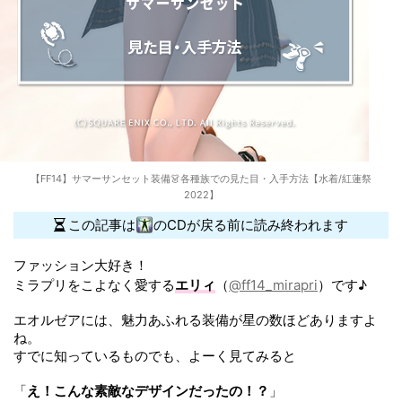
【FF14】サマーサンセット装備👗各種族での見た目・入手方法【水着/紅蓮祭
2022】
この記事は
のCDが戻る前に読み終われます
ファッション大好き！
ミラプリをこよなく愛する
エリィ
（
@ff14_mirapri
）です♪
エオルゼアには、魅力あふれる装備が星の数ほどありますよ
ね。
すでに知っているものでも、よーく見てみると
「
え！こんな素敵なデザインだったの！？
」